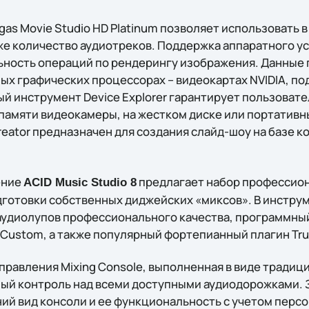
as Movie Studio HD Platinum позволяет использовать в
же количество аудиотреков. Поддержка аппаратного у
ьность операций по рендерингу изображения. Данные
ых графических процессорах – видеокартах NVIDIA, 
й инструмент Device Explorer гарантирует пользовате
 памяти видеокамеры, на жестком диске или портативн
reator предназначен для создания слайд-шоу на базе 
ение
предлагает набор профессио
ACID Music Studio 8
дготовки собственных диджейских «миксов». В инстр
 аудиолупов профессионального качества, программны
lve Custom, а также популярный фортепианный плагин Tru
правления Mixing Console, выполненная в виде тради
ный контроль над всеми доступными аудиодорожками.
й вид консоли и ее функциональность с учетом перс