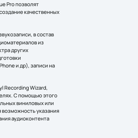
ue Pro позволят
 создание качественных
вукозаписи, в состав
диоматериалов из
ктра других
дготовки
hone и др), записи на
l Recording Wizard,
елях. С помощью этого
альных виниловых или
я возможность указания
вания аудиоконтента