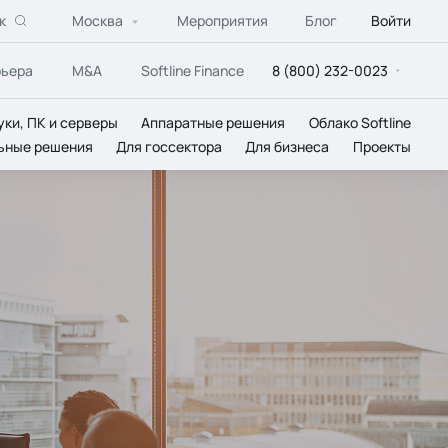
к
Москва
Мероприятия
Блог
Войти
рьера
M&A
Softline Finance
8 (800) 232-0023
уки, ПК и серверы
Аппаратные решения
Облако Softline
ьные решения
Для госсектора
Для бизнеса
Проекты