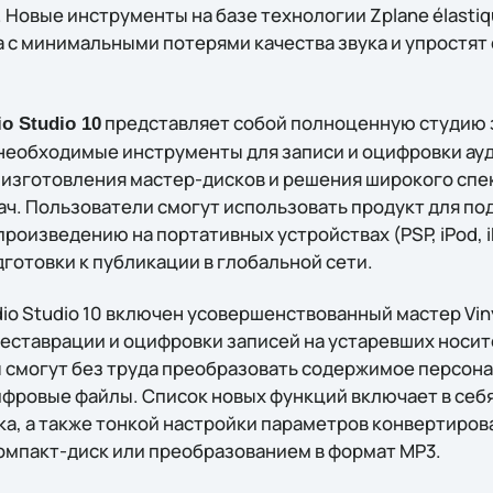
 Новые инструменты на базе технологии Zplane élastiq
а с минимальными потерями качества звука и упростят
представляет собой полноценную студию з
o Studio 10
необходимые инструменты для записи и оцифровки ау
 изготовления мастер-дисков и решения широкого спе
ч. Пользователи смогут использовать продукт для по
роизведению на портативных устройствах (PSP, iPod, iP
готовки к публикации в глобальной сети.
dio Studio 10 включен усовершенствованный мастер Viny
еставрации и оцифровки записей на устаревших носит
смогут без труда преобразовать содержимое персон
ифровые файлы. Список новых функций включает в себ
ека, а также тонкой настройки параметров конвертиро
компакт-диск или преобразованием в формат MP3.