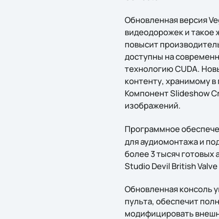
Обновленная версия Veg
видеодорожек и такое 
повысит производител
доступны на современн
технологию CUDA. Новы
контенту, хранимому в
Компонент Slideshow C
изображений.
Программное обеспеч
для аудиомонтажа и по
более 3 тысяч готовых
Studio Devil British Va
Обновленная консоль у
пульта, обеспечит пол
модифицировать внешни