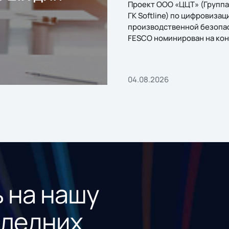
Проект ООО «ЦЦТ» (Группа
ГК Softline) по цифровизац
производственной безопа
FESCO номинирован на кон
«1С:Проект года»
04.08.2026
 на нашу
следних