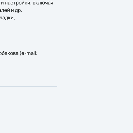
ти настройки, включая
лей и др.
ладки,
акова (e-mail: