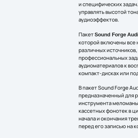
и специфических задач.
управлять высотой тон
аудиоэффектов.
Пакет
Sound Forge Audi
которой включены все 
различных источников,
профессиональных зада
аудиоматериалов к восп
компакт-дисках или под
В пакет Sound Forge Au
предназначенный для р
инструмента меломаны 
кассетных фонотек в ц
начала и окончания тр
перед его записью на 