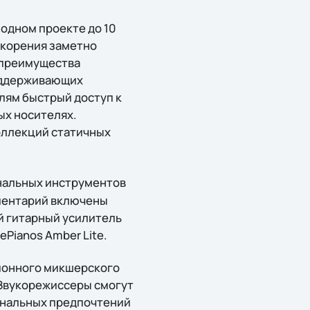
 одном проекте до 10
скорения заметно
 преимущества
поддерживающих
лям быстрый доступ к
ых носителях.
коллекций статичных
нальных инструментов
ументарий включены
й гитарный усилитель
ePianos Amber Lite.
ционного микшерского
 Звукорежиссеры смогут
ональных предпочтений