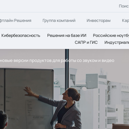
Поис
фтлайн Решения
Группа компаний
Инвесторам
Ка
Кибербезопасность
Решения на базе ИИ
Российские ноутб
САПР и ГИС
Индустриал
новые версии продуктов для работы со звуком и видео