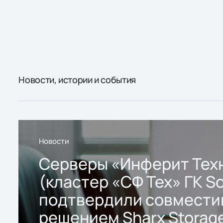
Новости, истории и события
Новости
Серверы «Инферит Тех
(кластер «СФ Тех» ГК So
подтвердили совмести
решением Sharx Storage