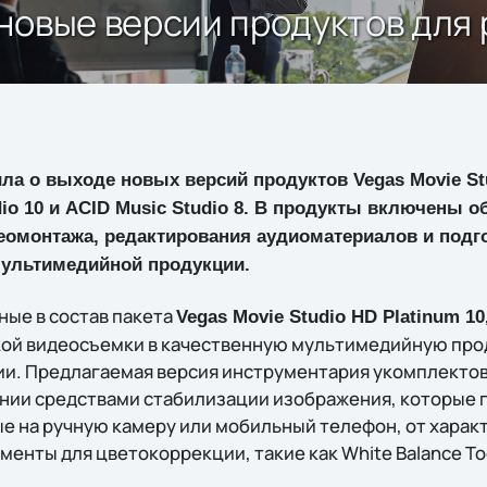
новые версии продуктов для 
а о выходе новых версий продуктов Vegas Movie Stu
dio 10 и ACID Music Studio 8. В продукты включены
еомонтажа, редактирования аудиоматериалов и подг
ультимедийной продукции.
ые в состав пакета
Vegas Movie Studio HD Platinum 10
ой видеосъемки в качественную мультимедийную про
ии. Предлагаемая версия инструментария укомплекто
нии средствами стабилизации изображения, которые 
е на ручную камеру или мобильный телефон, от харак
енты для цветокоррекции, такие как White Balance Too