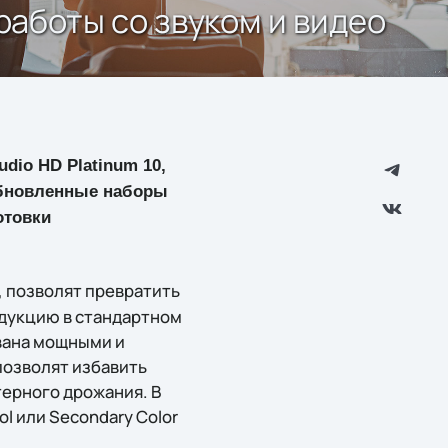
работы со звуком и видео
dio HD Platinum 10,
 обновленные наборы
отовки
, позволят превратить
дукцию в стандартном
вана мощными и
позволят избавить
терного дрожания. В
l или Secondary Color