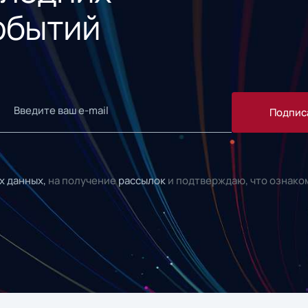
обытий
Подпис
х данных,
на получение
рассылок
и подтверждаю, что ознако