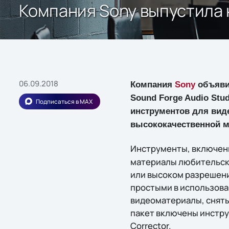
Компания Sony выпустила 
06.09.2018
Компания
Sony
объявил
Sound Forge Audio Stu
Подписаться в MAX
инструментов для вид
высококачественной м
Инструменты, включенн
материалы любительск
или высоком разрешен
простыми в использова
видеоматериалы, сняты
пакет включены инструм
Corrector.