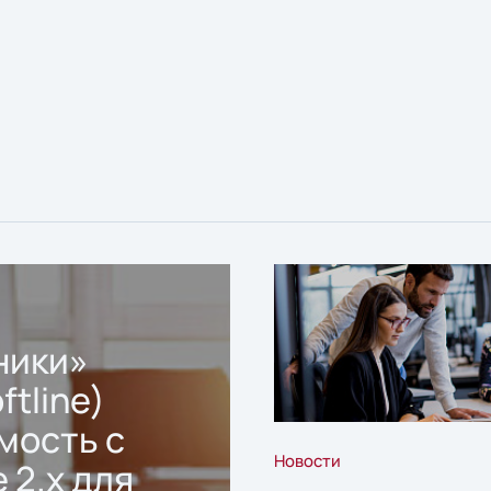
ники»
ftline)
мость с
Новости
 2.x для