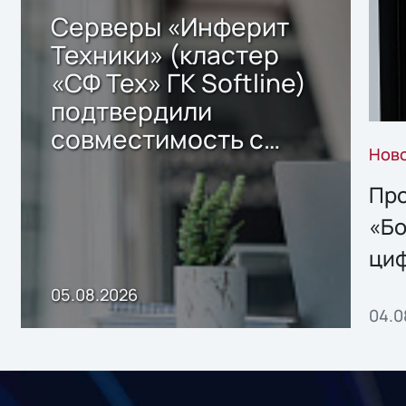
Серверы «Инферит
Техники» (кластер
«СФ Тех» ГК Softline)
подтвердили
совместимость с
Нов
решением Sharx
Storage 2.x для
Про
хранения данных
«Бо
ци
пр
05.08.2026
04.0
без
ном
«1С