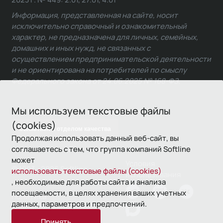
Информация, представленная на сайте, носит
исключительно справочный и ознакомительный
характер, не предназначена для личных, семейных,
домашних и иных нужд, не связанных с
осуществлением предпринимательской деятельности
и не ориентирована на потребителей по смыслу
Федерального закона от 24.06.2025 № 168-ФЗ.
Мы используем текстовые файлы
(cookies)
Связаться с отделом качества
Продолжая использовать данный веб-сайт, вы
соглашаетесь с тем, что группа компаний Softline
может
Условия
© 1993—2026 Softline
использовать текстовые файлы (cookies)
использования
, необходимые для работы сайта и анализа
посещаемости, в целях хранения ваших учетных
Политика
данных, параметров и предпочтений.
конфиденциальности
Принять