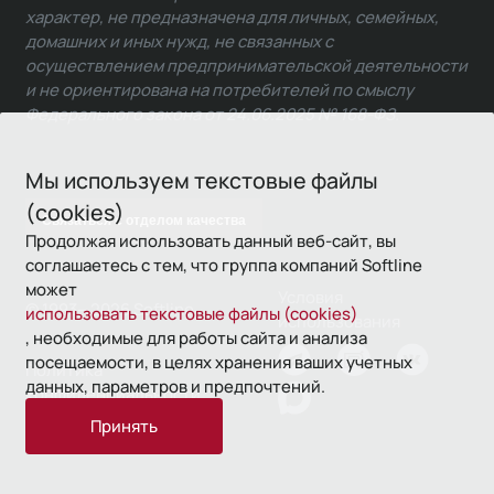
характер, не предназначена для личных, семейных,
домашних и иных нужд, не связанных с
осуществлением предпринимательской деятельности
и не ориентирована на потребителей по смыслу
Федерального закона от 24.06.2025 № 168-ФЗ.
Мы используем текстовые файлы
(cookies)
Связаться с отделом качества
Продолжая использовать данный веб-сайт, вы
соглашаетесь с тем, что группа компаний Softline
может
Условия
© 1993—2026 Softline
использовать текстовые файлы (cookies)
использования
, необходимые для работы сайта и анализа
посещаемости, в целях хранения ваших учетных
Политика
данных, параметров и предпочтений.
конфиденциальности
Принять
16+