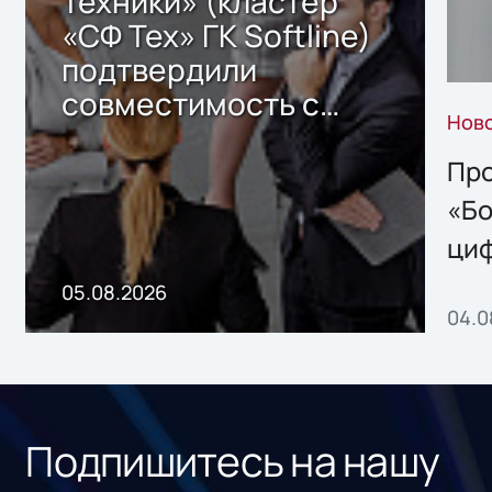
Техники» (кластер
«СФ Тех» ГК Softline)
подтвердили
совместимость с
Нов
решением Sharx
Storage 2.x для
Про
хранения данных
«Бо
ци
пр
05.08.2026
04.0
без
ном
«1С
Подпишитесь на нашу