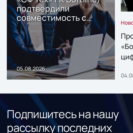
подтвердили
совместимость с
Нов
решением Sharx
Storage 2.x для
Про
хранения данных
«Бо
ци
пр
05.08.2026
04.0
без
ном
«1С
Подпишитесь на нашу
рассылку последних