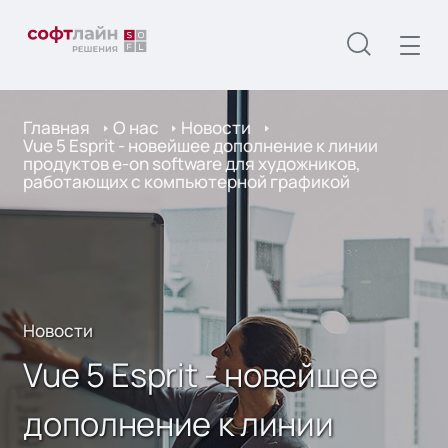
Главная
О нас
Новости
Vue 5 Esprit - новейшее дополнение к линии
продуктов e-on software для художников,
работающих с компьютерной графикой
Новости
Vue 5 Esprit - новейшее
дополнение к линии