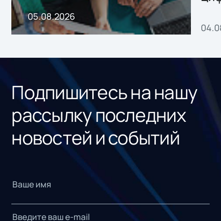
пр
05.08.2026
04.0
без
ном
«1С
Подпишитесь на нашу
рассылку последних
новостей и событий