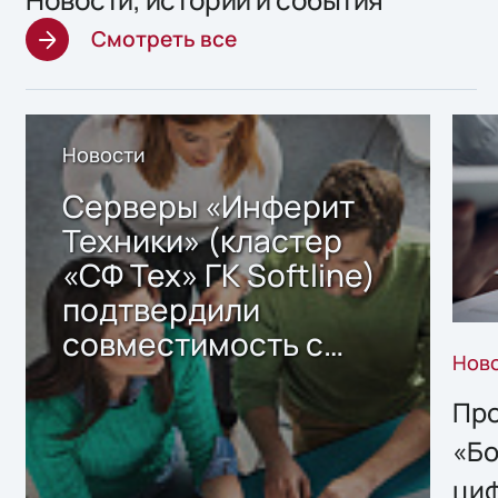
Смотреть все
Новости
Серверы «Инферит
Техники» (кластер
«СФ Тех» ГК Softline)
подтвердили
совместимость с
Нов
решением Sharx
Storage 2.x для
Про
хранения данных
«Бо
ци