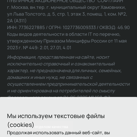
ПУБЛИЧНОЕ АКЦИОНЕРНОЕ ОБЩЕСТВО "СОФТЛАЙН"
г. Москва, вн.тер. г. муниципальный округ Хамовники,
ул Льва Толстого, д. 5, стр. 1, этаж 3, помещ. 1, ком. №2,
2А (А311)
ИНН: 7736227885 / ОГРН: 1027736009333 / ОКВЭД: 46.90
Коды видов деятельности в области IT по перечню,
утвержденному Приказом Минцифры России от 11 мая
2023 г. № 449: 2.01, 27.01, 4.01
Информация, представленная на сайте, носит
исключительно справочный и ознакомительный
характер, не предназначена для личных, семейных,
домашних и иных нужд, не связанных с
осуществлением предпринимательской деятельности
и не ориентирована на потребителей по смыслу
Федерального закона от 24.06.2025 № 168-ФЗ.
Мы используем текстовые файлы
(cookies)
Связаться с отделом качества
Продолжая использовать данный веб-сайт, вы