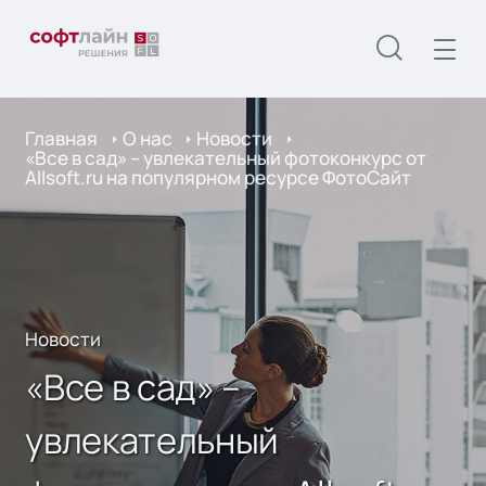
Главная
О нас
Новости
«Все в сад» – увлекательный фотоконкурс от
Allsoft.ru на популярном ресурсе ФотоСайт
Новости
«Все в сад» –
увлекательный