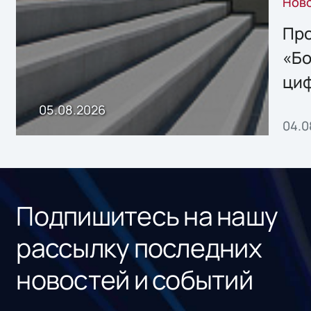
Нов
решением Sharx
Storage 2.x для
Про
хранения данных
«Бо
ци
пр
05.08.2026
04.0
без
ном
«1С
Подпишитесь на нашу
рассылку последних
новостей и событий