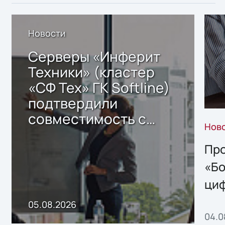
Новости
Серверы «Инферит
Техники» (кластер
«СФ Тех» ГК Softline)
подтвердили
совместимость с
Нов
решением Sharx
Storage 2.x для
Про
хранения данных
«Бо
ци
пр
05.08.2026
04.0
без