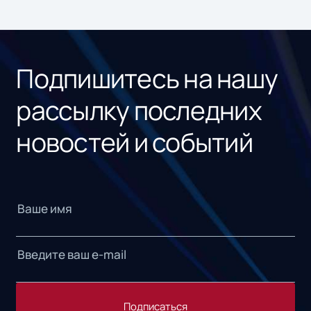
ном
«1С
Подпишитесь на нашу
рассылку последних
новостей и событий
Подписаться