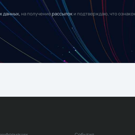
х данных,
на получение
рассылок
и подтверждаю, что ознако
 информации
События