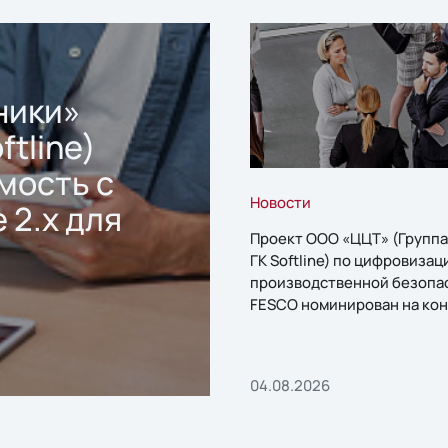
ники»
ftline)
мость с
Новости
 2.x для
Проект ООО «ЦЦТ» (Группа
ГК Softline) по цифровизац
производственной безопа
FESCO номинирован на кон
«1С:Проект года»
04.08.2026