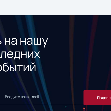
 на нашу
следних
обытий
Подпис