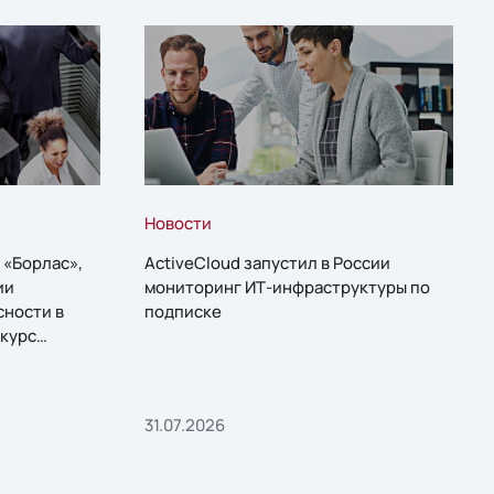
Новости
 «Борлас»,
ActiveCloud запустил в России
ии
мониторинг ИТ-инфраструктуры по
сности в
подписке
курс
31.07.2026