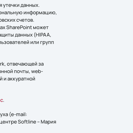
 утечки данных.
сональную информацию,
овских счетов.
х SharePoint может
ащиты данных (HIPAA,
льзователей или групп
rk, отвечающей за
онной почты, web-
й и аккуратной
nc
.
ха (e-mail:
 центре Softline – Мария