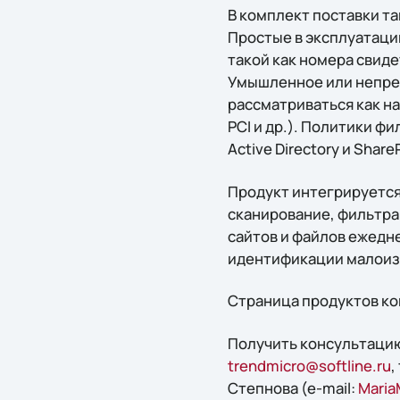
В комплект поставки т
Простые в эксплуатац
такой как номера свид
Умышленное или непре
рассматриваться как н
PCI и др.). Политики ф
Active Directory и Share
Продукт интегрируется 
сканирование, фильтра
сайтов и файлов ежедн
идентификации малоизу
Страница продуктов ко
Получить конcультацию
trendmicro@softline.ru
,
Степнова (e-mail:
Maria