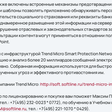
акже включены встроенные механизмы предотвращения
ии шаблоны позволять приложению обнаруживать пер
етельств социального страхования или реквизиты банк
днамеренное размещение этой информации на сервера
арушение отраслевых и законодательных стандартов з
ильтрации контента могут применяться в отношении по
Point.
с инфраструктурой Trend Micro Smart Protection Netwo
цию и анализ более 20 миллиардов сообщений электр
евно. Собранная информация используется для быстро
ченных угроз и эффективного противостояния им.
мпании Trend Micro:
http://soft.softline.ru/trend-micro-i
 по лицензированию и покупке вам поможет Максим Пу
 тел.: +7(495) 232-0023 * 0772), по обучению в Учебном
M@softline.ru
, тел.: +7(495) 221-1070 * 0429).