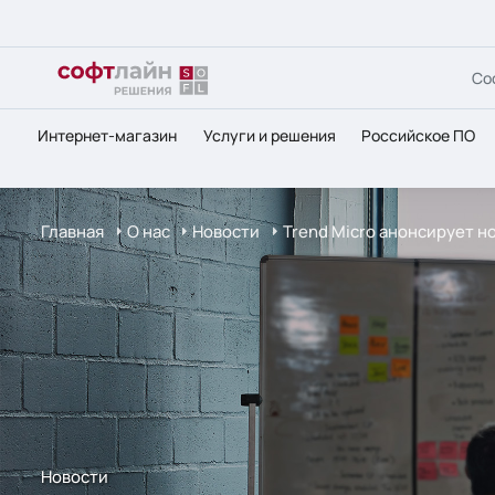
Со
Интернет-магазин
Услуги и решения
Российское ПО
Главная
О нас
Новости
Trend Micro анонсирует но
Новости