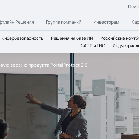
Поис
фтлайн Решения
Группа компаний
Инвесторам
Ка
Кибербезопасность
Решения на базе ИИ
Российские ноутб
САПР и ГИС
Индустриал
вую версию продукта PortalProtect 2.0