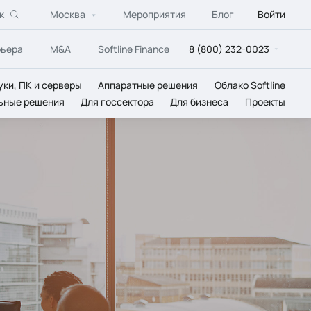
к
Москва
Мероприятия
Блог
Войти
рьера
M&A
Softline Finance
8 (800) 232-0023
уки, ПК и серверы
Аппаратные решения
Облако Softline
ьные решения
Для госсектора
Для бизнеса
Проекты