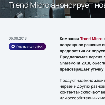
Trend Micro анонсирует но
06.09.2018
Компания
Trend Micro
в
популярное решение 
Подписаться в MAX
предприятия от вирусо
Предлагаемая версия 
SharePoint 2010, обе
предотвращает утечку
Продукт надежно защит
червей и других разно
контента исключают ве
или оскорбительных ма