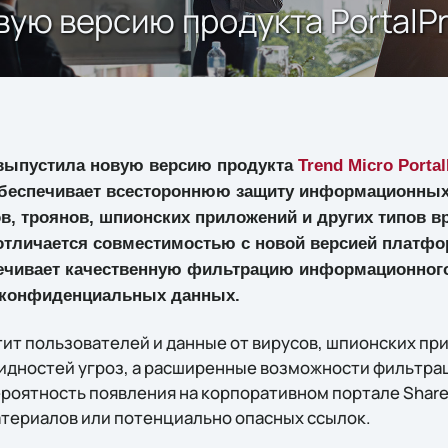
вую версию продукта PortalPr
ыпустила новую версию продукта
Trend Micro Portal
обеспечивает всестороннюю защиту информационных
в, троянов, шпионских приложений и других типов в
отличается совместимостью с новой версией платфо
спечивает качественную фильтрацию информационног
 конфиденциальных данных.
ит пользователей и данные от вирусов, шпионских пр
видностей угроз, а расширенные возможности фильтра
роятность появления на корпоративном портале Shar
териалов или потенциально опасных ссылок.