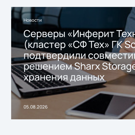
Новости
Серверы «Инферит Тех
(кластер «СФ Тех» ГК So
подтвердили совмести
решением Sharx Storage
хранения данных
05.08.2026