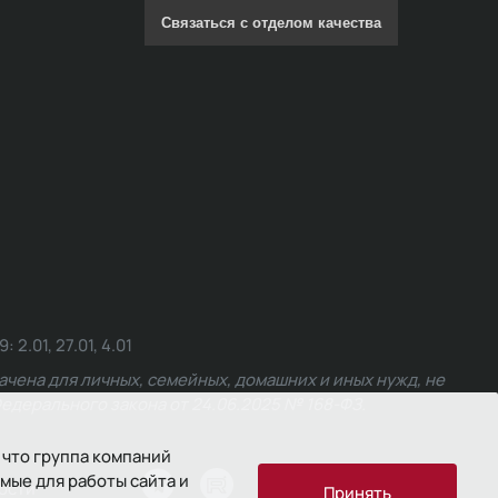
Связаться с отделом качества
.01, 27.01, 4.01
чена для личных, семейных, домашних и иных нужд, не
едерального закона от 24.06.2025 № 168-ФЗ.
 что группа компаний
мые для работы сайта и
ости
Принять