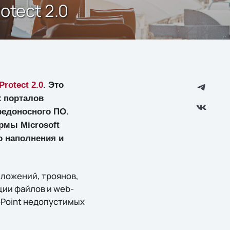
otect 2.0
Protect 2.0
. Это
 порталов
редоносного ПО.
рмы Microsoft
о наполнения и
иложений, троянов,
ции файлов и web-
ePoint недопустимых