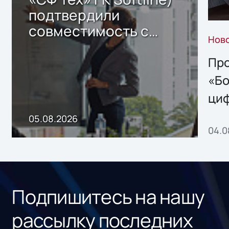
подтвердили
совместимость с
Нов
решением Sharx
Storage 2.x для
Про
хранения данных
«Бо
ци
пр
05.08.2026
04.0
без
ном
«1С
Подпишитесь на нашу
рассылку последних