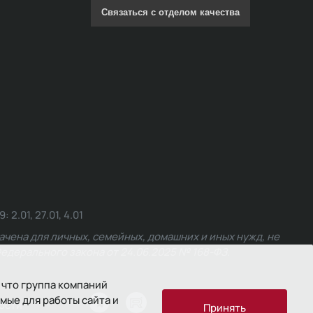
Связаться с отделом качества
.01, 27.01, 4.01
чена для личных, семейных, домашних и иных нужд, не
едерального закона от 24.06.2025 № 168-ФЗ.
 что группа компаний
мые для работы сайта и
ости
Принять