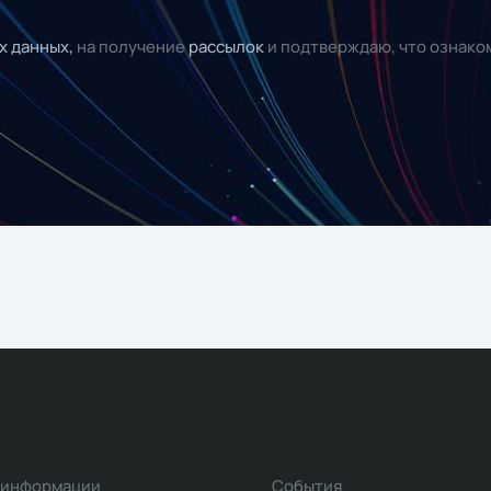
х данных,
на получение
рассылок
и подтверждаю, что ознако
 информации
События