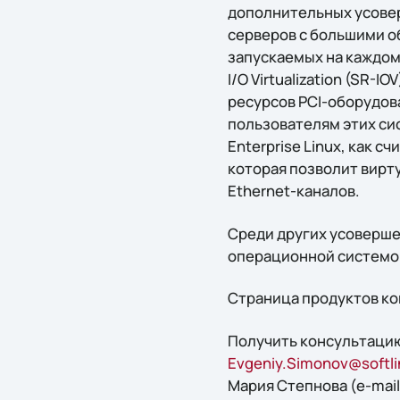
дополнительных усове
серверов с большими о
запускаемых на каждом
I/O Virtualization (SR
ресурсов PCI-оборудов
пользователям этих си
Enterprise Linux, как 
которая позволит вирт
Ethernet-каналов.
Среди других усоверше
операционной системой 
Страница продуктов ко
Получить конcультацию
Evgeniy.Simonov@softli
Мария Степнова (e-mail