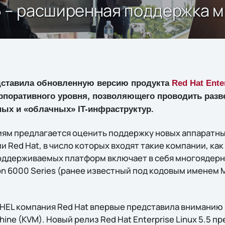
 5.5 – расширенная поддержка
ставила обновленную версию продукта
Red Hat Ente
орпоративного уровня, позволяющего проводить раз
ных и «облачных» IT-инфраструктур.
ям предлагается оценить поддержку новых аппаратн
ed Hat, в число которых входят такие компании, как AMD
ддерживаемых платформ включает в себя многоядерны
n 6000 Series (ранее известный под кодовым именем M
HEL компания Red Hat впервые представила вниманию
chine (KVM). Новый релиз Red Hat Enterprise Linux 5.5 п