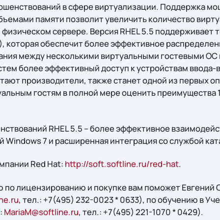
ршенствований в сфере виртуализации. Поддержка м
бъемами памяти позволит увеличить количество вирт
 физическом сервере. Версия RHEL 5.5 поддерживает т
-IOV), которая обеспечит более эффективное распределе
ания между несколькими виртуальными гостевыми ОС 
стем более эффективный доступ к устройствам ввода-в
считают производители, также станет одной из первых 
уальным гостям в полной мере оценить преимущества 
нствований RHEL 5.5 – более эффективное взаимодейс
Windows 7 и расширенная интеграция со службой катал
мпании Red Hat:
http://soft.softline.ru/red-hat
.
 по лицензированию и покупке вам поможет Евгений С
ne.ru
, тел.: +7(495) 232-0023 * 0633), по обучению в Уч
:
MariaM@softline.ru
, тел.: +7(495) 221-1070 * 0429).