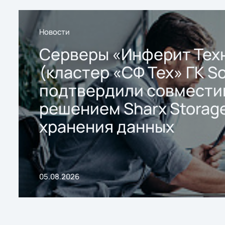
Новости
Серверы «Инферит Тех
(кластер «СФ Тех» ГК So
подтвердили совмести
решением Sharx Storage
хранения данных
05.08.2026