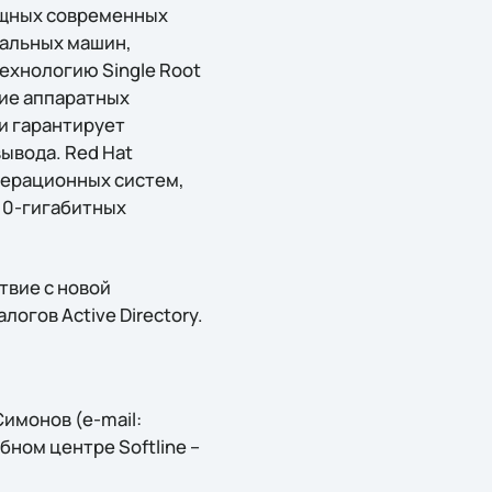
ощных современных
уальных машин,
ехнологию Single Root
ние аппаратных
и гарантирует
ывода. Red Hat
операционных систем,
10-гигабитных
твие с новой
огов Active Directory.
имонов (e-mail:
ебном центре Softline –