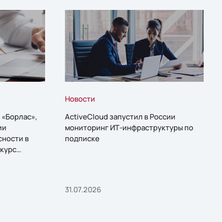
Новости
 «Борлас»,
ActiveCloud запустил в России
ии
мониторинг ИТ-инфраструктуры по
сности в
подписке
курс
31.07.2026