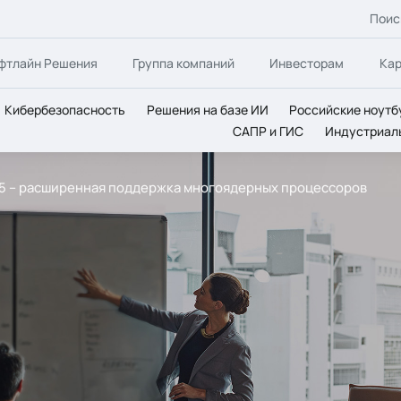
Поис
фтлайн Решения
Группа компаний
Инвесторам
Ка
Кибербезопасность
Решения на базе ИИ
Российские ноутб
САПР и ГИС
Индустриал
 5.5 – расширенная поддержка многоядерных процессоров