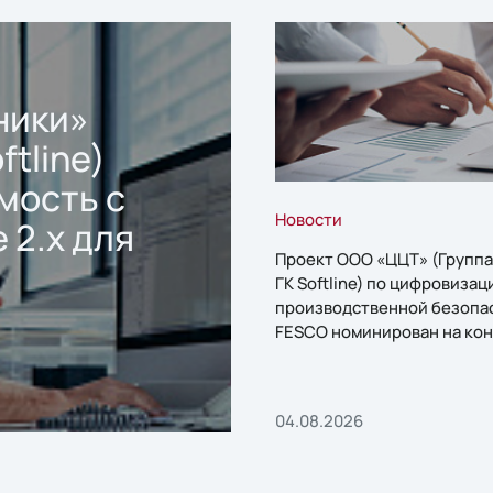
ники»
ftline)
мость с
Новости
 2.x для
Проект ООО «ЦЦТ» (Группа
ГК Softline) по цифровизац
производственной безопа
FESCO номинирован на кон
«1С:Проект года»
04.08.2026