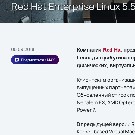
Red Hat Enterprise Linux
06.09.2018
Компания
Red Hat
пред
Linux-дистрибутива к
Подписаться в MAX
физических, виртуаль
Клиентским организаци
выпущенных партнерами R
Обновленный список по
Nehalem EX, AMD Optero
Power 7.
В предыдущей версии R
Kernel-based Virtual Ma