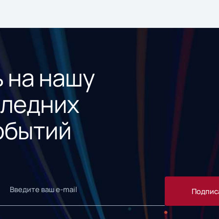
 на нашу
следних
обытий
Подпис