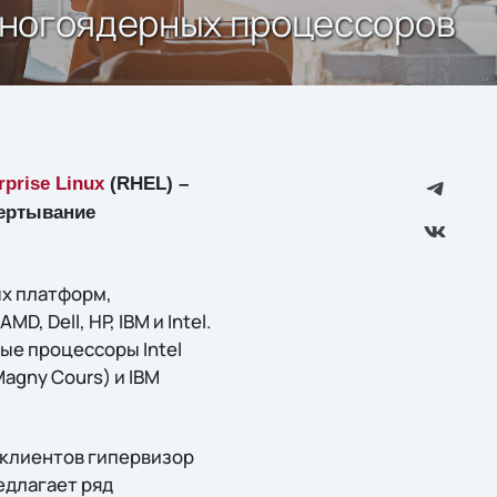
 многоядерных процессоров
rprise Linux
(RHEL) –
вертывание
ых платформ,
, Dell, HP, IBM и Intel.
е процессоры Intel
agny Cours) и IBM
 клиентов гипервизор
редлагает ряд