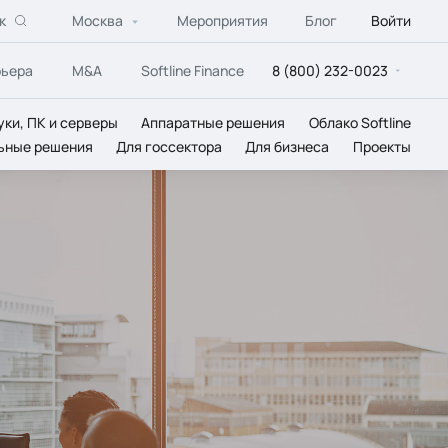
к
Москва
Мероприятия
Блог
Войти
рьера
M&A
Softline Finance
8 (800) 232-0023
уки, ПК и серверы
Аппаратные решения
Облако Softline
ьные решения
Для госсектора
Для бизнеса
Проекты