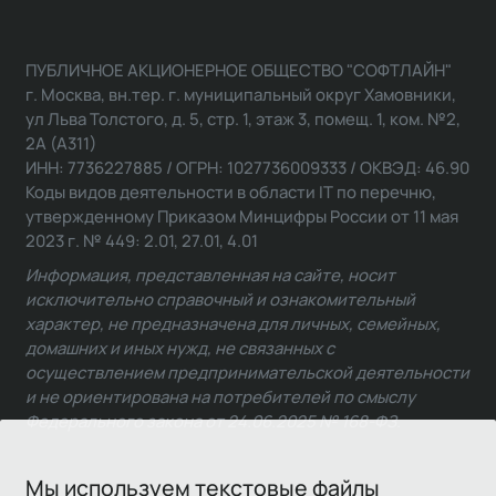
ПУБЛИЧНОЕ АКЦИОНЕРНОЕ ОБЩЕСТВО "СОФТЛАЙН"
г. Москва, вн.тер. г. муниципальный округ Хамовники,
ул Льва Толстого, д. 5, стр. 1, этаж 3, помещ. 1, ком. №2,
2А (А311)
ИНН: 7736227885 / ОГРН: 1027736009333 / ОКВЭД: 46.90
Коды видов деятельности в области IT по перечню,
утвержденному Приказом Минцифры России от 11 мая
2023 г. № 449: 2.01, 27.01, 4.01
Информация, представленная на сайте, носит
исключительно справочный и ознакомительный
характер, не предназначена для личных, семейных,
домашних и иных нужд, не связанных с
осуществлением предпринимательской деятельности
и не ориентирована на потребителей по смыслу
Федерального закона от 24.06.2025 № 168-ФЗ.
Мы используем текстовые файлы