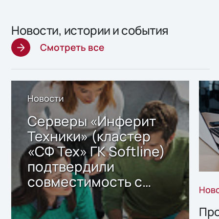
Новости, истории и события
Смотреть все
Новости
Серверы «Инферит
Техники» (кластер
«СФ Тех» ГК Softline)
подтвердили
совместимость с
Нов
решением Sharx
Storage 2.x для
Про