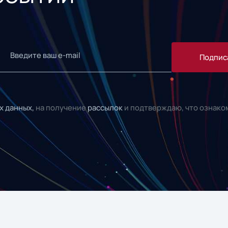
Подпис
х данных,
на получение
рассылок
и подтверждаю, что ознако