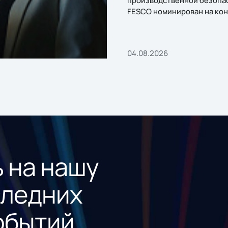
производственной безопа
FESCO номинирован на кон
«1С:Проект года»
04.08.2026
 на нашу
следних
обытий