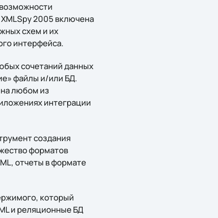
 возможности
а XMLSpy 2005 включена
жных схем и их
ого интерфейса.
любых сочетаний данных
ие» файлы и/или БД.
 на любом из
риложениях интеграции
струмент создания
ожество форматов
TML, отчеты в формате
держимого, который
ML и реляционные БД