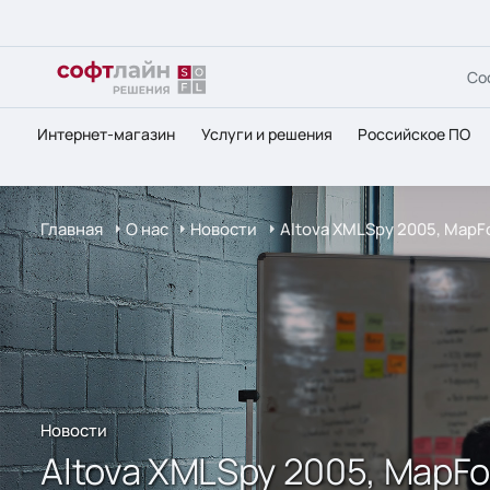
Со
Интернет-магазин
Услуги и решения
Российское ПО
Главная
О нас
Новости
Altova XMLSpy 2005, MapFo
Новости
Altova XMLSpy 2005, MapFor