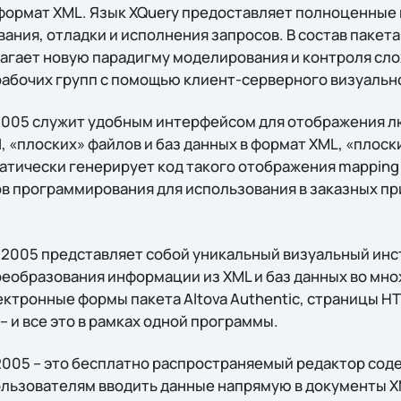
формат XML. Язык XQuery предоставляет полноценные
ания, отладки и исполнения запросов. В состав пакет
лагает новую парадигму моделирования и контроля сло
рабочих групп с помощью клиент-серверного визуальн
 2005 служит удобным интерфейсом для отображения 
, «плоских» файлов и баз данных в формат XML, «плоск
матически генерирует код такого отображения mapping
 программирования для использования в заказных п
on 2005 представляет собой уникальный визуальный ин
реобразования информации из XML и баз данных во мн
ектронные формы пакета Altova Authentic, страницы H
– и все это в рамках одной программы.
c 2005 – это бесплатно распространяемый редактор со
льзователям вводить данные напрямую в документы X