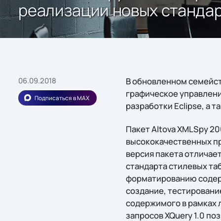
реализации новых станда
06.09.2018
В обновленном семейст
графическое управлени
Подписаться в MAX
разработки Eclipse, а
Пакет Altova XMLSpy 2
высококачественных пр
версия пакета отличае
стандарта стилевых та
форматированию содерж
создание, тестирование
содержимого в рамках 
запросов XQuery 1.0 по