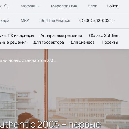
к
Москва
Мероприятия
Блог
Войти
рьера
M&A
Softline Finance
8 (800) 232-0023
уки, ПК и серверы
Аппаратные решения
Облако Softline
ьные решения
Для госсектора
Для бизнеса
Проекты
зации новых стандартов XML
Authentic 2005 – первые