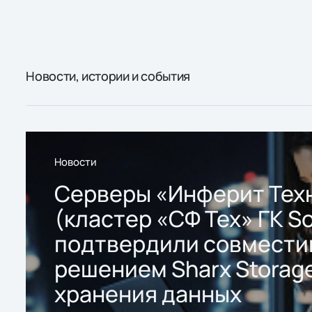
Новости, истории и события
Новости
Серверы «Инферит Тех
(кластер «СФ Тех» ГК So
подтвердили совмести
решением Sharx Storage
хранения данных