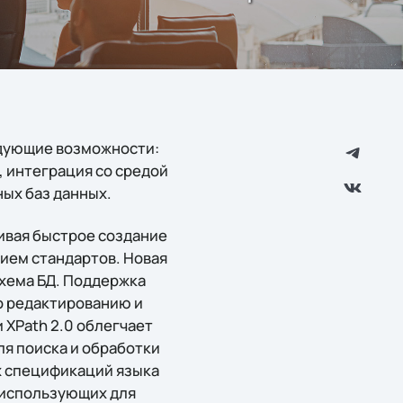
едующие возможности:
 интеграция со средой
ных баз данных.
ивая быстрое создание
ием стандартов. Новая
схема БД. Поддержка
о редактированию и
XPath 2.0 облегчает
ля поиска и обработки
х спецификаций языка
, использующих для