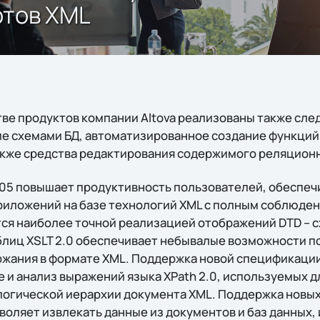
ртов XML
ве продуктов компании Altova реализованы также сл
е схемами БД, автоматизированное создание функций,
 также средства редактирования содержимого реляцион
005 повышает продуктивность пользователей, обеспеч
иложений на базе технологий XML с полным соблюден
тся наиболее точной реализацией отображений DTD – 
блиц XSLT 2.0 обеспечивает небывалые возможности п
ания в формате XML. Поддержка новой спецификации 
 и анализ выражений языка XPath 2.0, используемых д
логической иерархии документа XML. Поддержка новы
зволяет извлекать данные из документов и баз данных