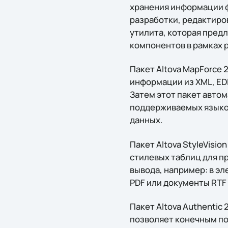
хранения информации 
разработки, редактиров
утилита, которая пред
компонентов в рамках 
Пакет Altova MapForce
информации из XML, EDI
Затем этот пакет авто
поддерживаемых языков
данных.
Пакет Altova StyleVisi
стилевых таблиц для п
вывода, например: в эл
PDF или документы RTF 
Пакет Altova Authenti
позволяет конечным по