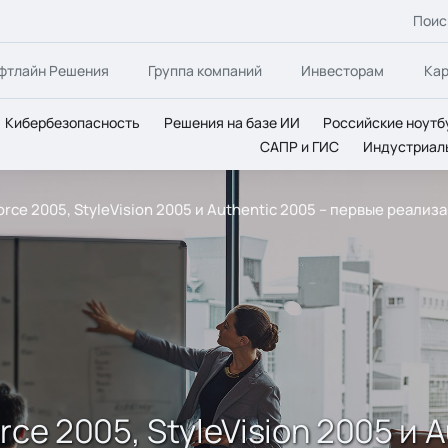
Поис
фтлайн Решения
Группа компаний
Инвесторам
Ка
Кибербезопасность
Решения на базе ИИ
Российские ноутб
САПР и ГИС
Индустриал
rce 2005, StyleVision 2005 и Authentic 2005 – первые реали
ce 2005, StyleVision 2005 и 