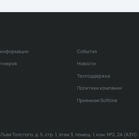
 информации
События
ртнеров
Новости
Техподдержка
Политики компании
Приемная Softline
ва Толстого, д. 5, стр. 1, этаж 3, помещ. 1, ком. №2, 2А (А311)