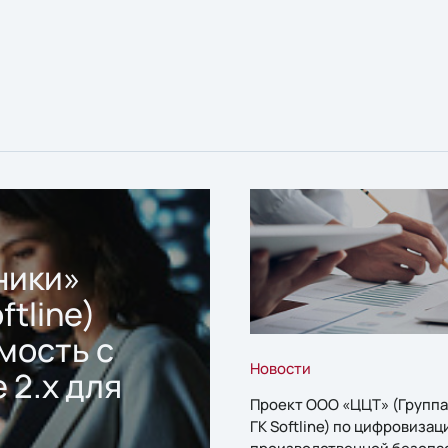
ники»
ftline)
мость с
Новости
 2.x для
Проект ООО «ЦЦТ» (Группа
ГК Softline) по цифровизац