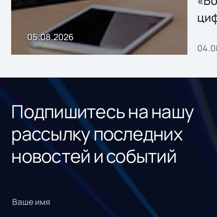
«Бо
ци
пр
05.08.2026
04.0
без
ном
«1С
Подпишитесь на нашу
рассылку последних
новостей и событий