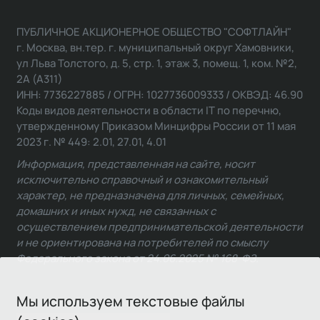
ПУБЛИЧНОЕ АКЦИОНЕРНОЕ ОБЩЕСТВО "СОФТЛАЙН"
г. Москва, вн.тер. г. муниципальный округ Хамовники,
ул Льва Толстого, д. 5, стр. 1, этаж 3, помещ. 1, ком. №2,
2А (А311)
ИНН: 7736227885 / ОГРН: 1027736009333 / ОКВЭД: 46.90
Коды видов деятельности в области IT по перечню,
утвержденному Приказом Минцифры России от 11 мая
2023 г. № 449: 2.01, 27.01, 4.01
Информация, представленная на сайте, носит
исключительно справочный и ознакомительный
характер, не предназначена для личных, семейных,
домашних и иных нужд, не связанных с
осуществлением предпринимательской деятельности
и не ориентирована на потребителей по смыслу
Федерального закона от 24.06.2025 № 168-ФЗ.
Мы используем текстовые файлы