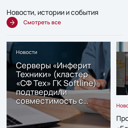
Новости, истории и события
Смотреть все
Новости
Серверы «Инферит
Техники» (кластер
«СФ Тех» ГК Softline)
подтвердили
совместимость с
Нов
решением Sharx
Storage 2.x для
Про
хранения данных