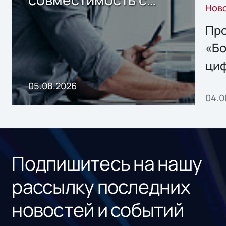
Нов
решением Sharx
Storage 2.x для
Про
хранения данных
«Бо
ци
пр
05.08.2026
04.0
без
ном
«1С
Подпишитесь на нашу
рассылку последних
новостей и событий