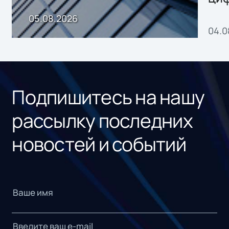
пр
05.08.2026
04.0
без
ном
«1С
Подпишитесь на нашу
рассылку последних
новостей и событий