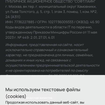
ПУБЛИЧНОЕ АКЦИОНЕРНОЕ ОБЩЕСТВО "СОФТЛАЙН"
г. Москва, вн.тер. г. муниципальный округ Хамовники,
ул Льва Толстого, д. 5, стр. 1, этаж 3, помещ. 1, ком. №2,
2А (А311)
ИНН: 7736227885 / ОГРН: 1027736009333 / ОКВЭД: 46.90
Коды видов деятельности в области IT по перечню,
утвержденному Приказом Минцифры России от 11 мая
2023 г. № 449: 2.01, 27.01, 4.01
Информация, представленная на сайте, носит
исключительно справочный и ознакомительный
характер, не предназначена для личных, семейных,
домашних и иных нужд, не связанных с
осуществлением предпринимательской деятельности
и не ориентирована на потребителей по смыслу
Федерального закона от 24.06.2025 № 168-ФЗ.
Мы используем текстовые файлы
(cookies)
Связаться с отделом качества
Продолжая использовать данный веб-сайт, вы