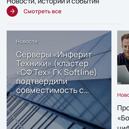
Новости, истории и события
Смотреть все
Новости
Серверы «Инферит
Техники» (кластер
«СФ Тех» ГК Softline)
подтвердили
совместимость с
Нов
решением Sharx
Storage 2.x для
Про
хранения данных
«Бо
ци