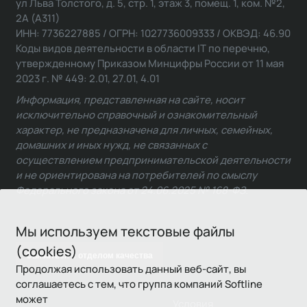
ул Льва Толстого, д. 5, стр. 1, этаж 3, помещ. 1, ком. №2,
2А (А311)
ИНН: 7736227885 / ОГРН: 1027736009333 / ОКВЭД: 46.90
Коды видов деятельности в области IT по перечню,
утвержденному Приказом Минцифры России от 11 мая
2023 г. № 449: 2.01, 27.01, 4.01
Информация, представленная на сайте, носит
исключительно справочный и ознакомительный
характер, не предназначена для личных, семейных,
домашних и иных нужд, не связанных с
осуществлением предпринимательской деятельности
и не ориентирована на потребителей по смыслу
Федерального закона от 24.06.2025 № 168-ФЗ.
Мы используем текстовые файлы
(cookies)
Связаться с отделом качества
Продолжая использовать данный веб-сайт, вы
соглашаетесь с тем, что группа компаний Softline
может
Условия