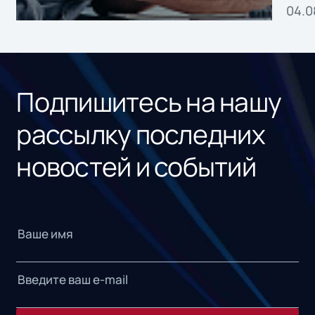
04.0
без
ном
«1С
Подпишитесь на нашу
рассылку последних
новостей и событий