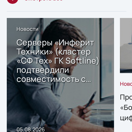
Новости
Серверы «Инферит
Техники» (кластер
«СФ Тех» ГК Softline)
подтвердили
совместимость с
Нов
решением Sharx
Storage 2.x для
Про
хранения данных
«Бо
ци
пр
05.08.2026