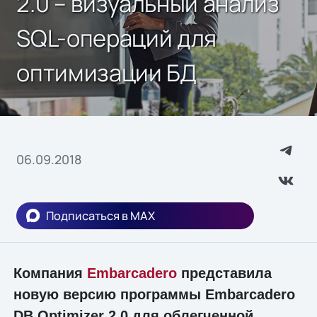
2.0 – визуальный анализ
SQL-операций для
оптимизации БД
06.09.2018
Подписаться в MAX
Компания
Embarcadero
представила
новую версию программы Embarcadero
DB Optimizer 2.0 для облегченной