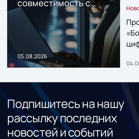
совместимость с
Нов
решением Sharx
Storage 2.x для
Про
хранения данных
«Бо
ци
пр
05.08.2026
04.0
без
ном
«1С
Подпишитесь на нашу
рассылку последних
новостей и событий