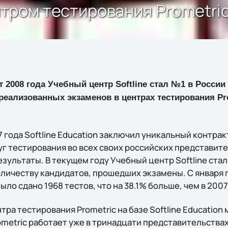
ентром тестирования Prometri
т 2008 года Учебный центр Softline стал №1 в Росси
реализованных экзаменов в центрах тестирования Prom
 года Softline Education заключил уникальный контрак
г тестирования во всех своих российских представите
зультаты. В текущем году Учебный центр Softline стал
личеству кандидатов, прошедших экзамены. С января п
ло сдано 1968 тестов, что на 38.1% больше, чем в 2007
нтра тестирования Prometric на базе Softline Educatio
ometric работает уже в тринадцати представительства