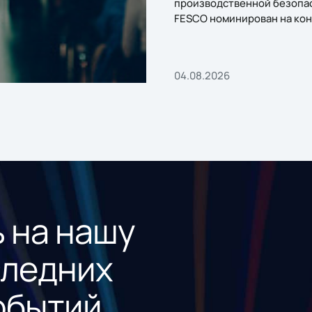
производственной безопа
FESCO номинирован на кон
«1С:Проект года»
04.08.2026
 на нашу
следних
обытий