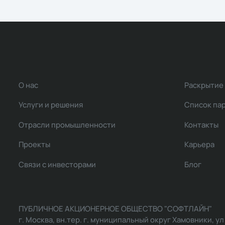
О нас
Раскрытие
Услуги и решения
Список па
Отрасли промышленности
Контакты
Проекты
Карьера
Связи с инвесторами
Блог
ПУБЛИЧНОЕ АКЦИОНЕРНОЕ ОБЩЕСТВО "СОФТЛАЙН"
г. Москва, вн.тер. г. муниципальный округ Хамовники, ул Ль