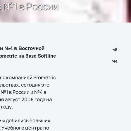
c №1 в России
и и №4 в Восточной
etric на базе Softline
т с компанией Prometric
льствах, сегодня это
 №1 в России и №4 в
о август 2008 года на
 году.
n мы добились больших
х Учебного центра по