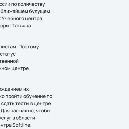
оссии по количеству
 В ближайшем будущем
х Учебного центра
ворит Татьяна
листам. Поэтому
 статус
ственной
нном центре
рждением их
о пройти обучение по
сдать тесты в центре
Для нас важно, чтобы
услуг в области
тра Softline.