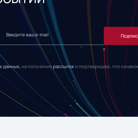
Подпис
х данных,
на получение
рассылок
и подтверждаю, что ознако