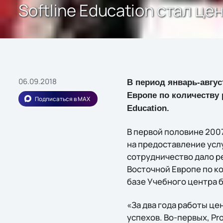
Softline Education стал ц
06.09.2018
В период январь-авгус
Европе по количеству 
Подписаться в MAX
Education.
В первой половине 2007
на предоставление услу
сотрудничество дало ре
Восточной Европе по ко
базе Учебного центра бы
«За два года работы це
успехов. Во-первых, Pr