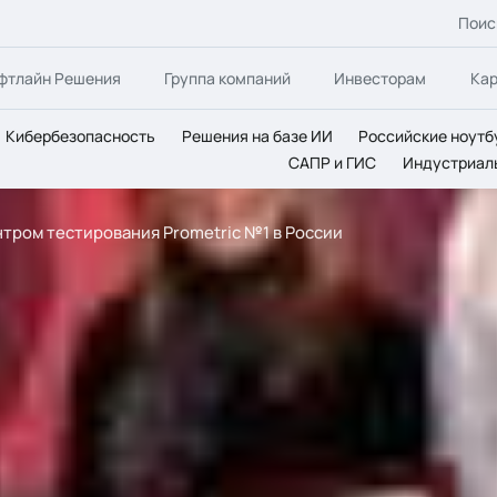
Поис
фтлайн Решения
Группа компаний
Инвесторам
Ка
Кибербезопасность
Решения на базе ИИ
Российские ноутб
САПР и ГИС
Индустриал
ентром тестирования Prometric №1 в России