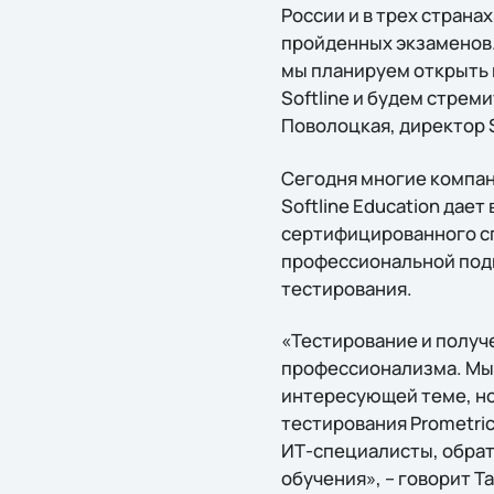
России и в трех странах
пройденных экзаменов.
мы планируем открыть 
Softline и будем стрем
Поволоцкая, директор S
Сегодня многие компа
Softline Education да
сертифицированного сп
профессиональной подг
тестирования.
«Тестирование и получ
профессионализма. Мы 
интересующей теме, но
тестирования Prometric
ИТ-специалисты, обрати
обучения», – говорит Т