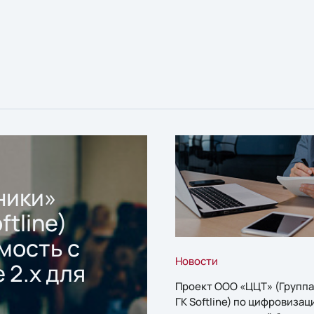
ники»
ftline)
мость с
Новости
 2.x для
Проект ООО «ЦЦТ» (Группа
ГК Softline) по цифровизац