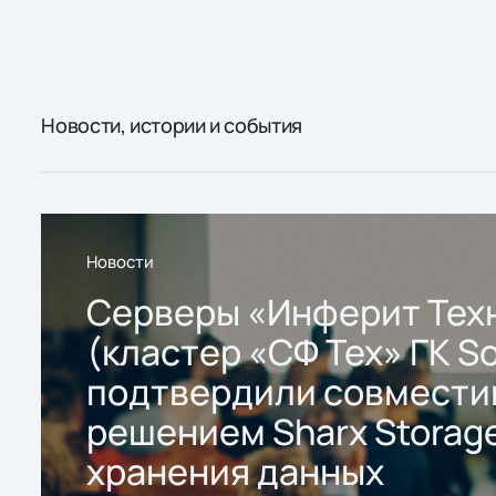
Новости, истории и события
Новости
Серверы «Инферит Тех
(кластер «СФ Тех» ГК So
подтвердили совмести
решением Sharx Storage
хранения данных