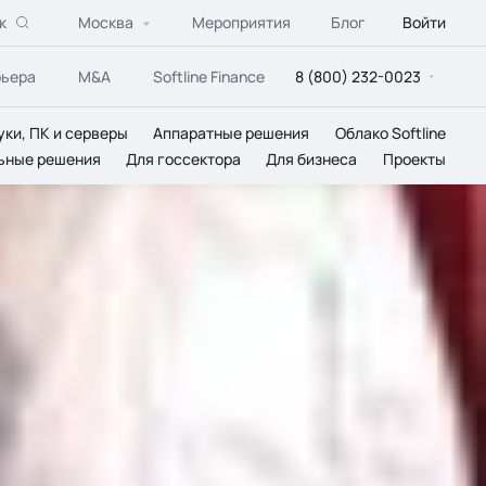
к
Москва
Мероприятия
Блог
Войти
рьера
M&A
Softline Finance
8 (800) 232-0023
уки, ПК и серверы
Аппаратные решения
Облако Softline
ьные решения
Для госсектора
Для бизнеса
Проекты