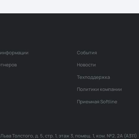
 информации
События
ртнеров
Новости
Техподдержка
Политики компании
Приемная Softline
ва Толстого, д. 5, стр. 1, этаж 3, помещ. 1, ком. №2, 2А (А311)