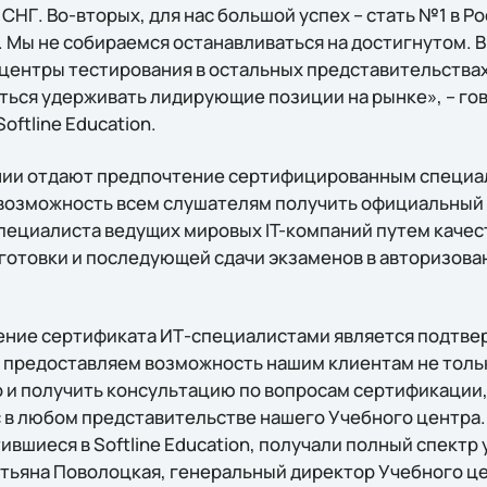
 СНГ. Во-вторых, для нас большой успех – стать №1 в Р
 Мы не собираемся останавливаться на достигнутом.
центры тестирования в остальных представительства
иться удерживать лидирующие позиции на рынке», – го
oftline Education.
нии отдают предпочтение сертифицированным специа
ет возможность всем слушателям получить официальный
ециалиста ведущих мировых IT-компаний путем каче
отовки и последующей сдачи экзаменов в авторизова
ение сертификата ИТ-специалистами является подтве
предоставляем возможность нашим клиентам не тольк
 и получить консультацию по вопросам сертификации, 
 в любом представительстве нашего Учебного центра. 
вшиеся в Softline Education, получали полный спектр 
атьяна Поволоцкая, генеральный директор Учебного цен