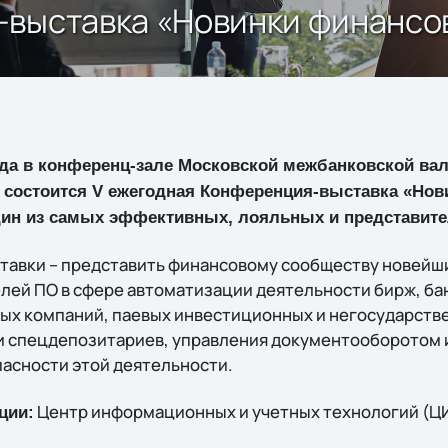
-выставка «Новинки финансов
года в конференц-зале Московской межбанковской ва
3) состоится V ежегодная Конференция-выставка «Но
дин из самых эффективных, лояльных и представит
тавки – представить финансовому сообществу новейш
ей ПО в сфере автоматизации деятельности бирж, ба
ых компаний, паевых инвестиционных и негосударст
и спецдепозитариев, управления документооборотом 
асности этой деятельности.
Центр информационных и учетных технологий (Ц
ции: