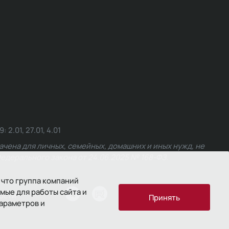
.01, 27.01, 4.01
чена для личных, семейных, домашних и иных нужд, не
едерального закона от 24.06.2025 № 168-ФЗ.
 что группа компаний
мые для работы сайта и
ости
Принять
параметров и