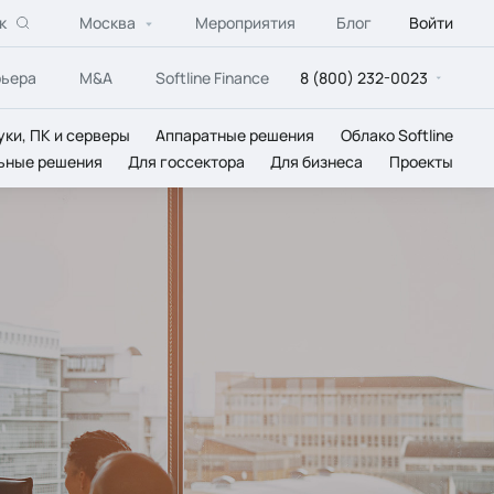
к
Москва
Мероприятия
Блог
Войти
рьера
M&A
Softline Finance
8 (800) 232-0023
уки, ПК и серверы
Аппаратные решения
Облако Softline
ьные решения
Для госсектора
Для бизнеса
Проекты