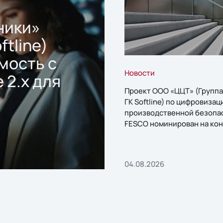
ники»
ftline)
мость с
Новости
 2.x для
Проект ООО «ЦЦТ» (Группа
ГК Softline) по цифровизац
производственной безопа
FESCO номинирован на кон
«1С:Проект года»
04.08.2026