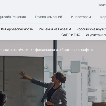
Поис
фтлайн Решения
Группа компаний
Инвесторам
Ка
Кибербезопасность
Решения на базе ИИ
Российские ноутб
САПР и ГИС
Индустриал
-выставка «Новинки финансового и биржевого софта»