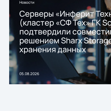
Новости
Серверы «Инферит Тех
(кластер «СФ Тех» ГК So
подтвердили совмести
решением Sharx Storage
хранения данных
05.08.2026