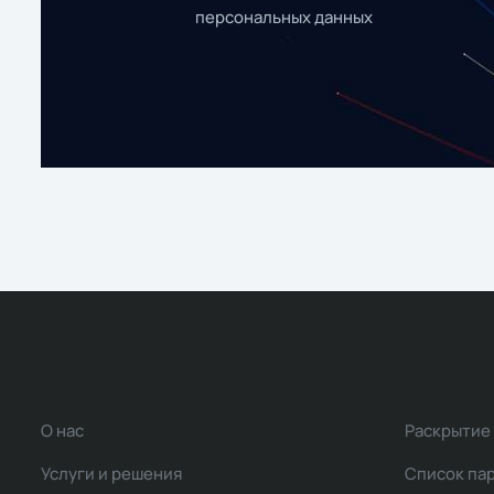
персональных данных
О нас
Раскрытие
Услуги и решения
Список па