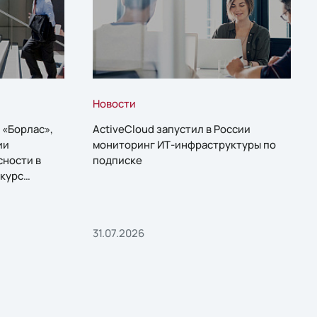
Новости
 «Борлас»,
ActiveCloud запустил в России
ии
мониторинг ИТ-инфраструктуры по
сности в
подписке
курс
31.07.2026