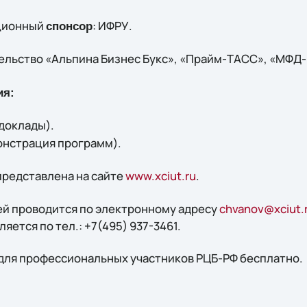
ционный
: ИФРУ.
спонсор
ельство «Альпина Бизнес Букс», «Прайм-ТАСС», «МФД
ия:
доклады).
онстрация программ).
редставлена на сайте
www.xciut.ru
.
й проводится по электронному адресу
chvanov@xciut.
ется по тел.: +7(495) 937-3461.
ля профессиональных участников РЦБ-РФ бесплатно.