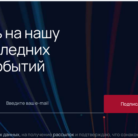
 на нашу
следних
обытий
Подпис
х данных,
на получение
рассылок
и подтверждаю, что ознако