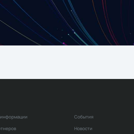
 информации
События
ртнеров
Новости