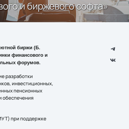
ого и биржевого софта»
лютной биржи (Б.
винки финансового и
ельных форумов.
ие разработки
нков, инвестиционных,
венных пенсионных
и обеспечения
ИУТ) при поддержке