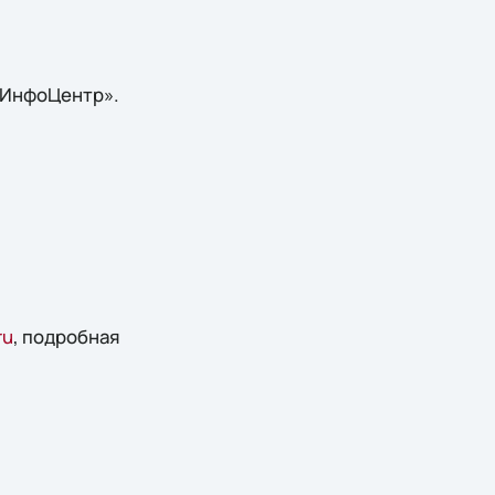
-ИнфоЦентр».
ru
, подробная