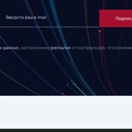
Подпис
х данных,
на получение
рассылок
и подтверждаю, что ознако