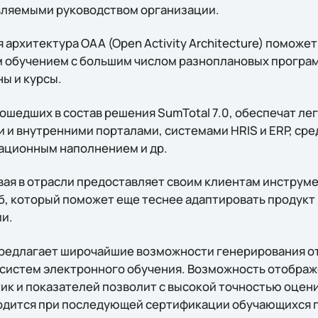
вляемыми руководством организации.
архитектура OAA (Open Activity Architecture) поможе
обучением с большим числом разноплановых программ
ы и курсы.
вошедших в состав решения SumTotal 7.0, обеспечат л
и и внутренними порталами, системами HRIS и ERP, ср
ационным наполнением и др.
вая в отрасли предоставляет своим клиентам инструм
, который поможет еще теснее адаптировать продукт
и.
предлагает широчайшие возможности генерирования от
 систем электронного обучения. Возможность отображ
ик и показателей позволит с высокой точностью оцен
годится при последующей сертификации обучающихся 