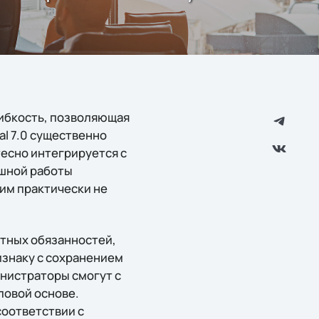
гибкость, позволяющая
l 7.0 существенно
есно интегрируется с
шной работы
 им практически не
стных обязанностей,
изнаку с сохранением
нистраторы смогут с
повой основе.
соответствии с