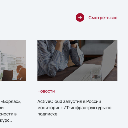
Смотреть все
Новости
 «Борлас»,
ActiveCloud запустил в России
ии
мониторинг ИТ-инфраструктуры по
сности в
подписке
курс