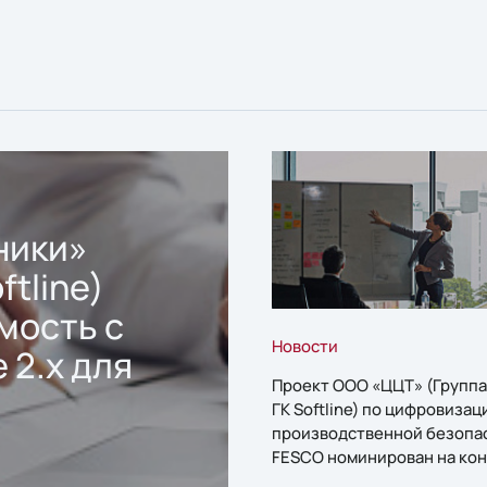
ники»
ftline)
мость с
Новости
 2.x для
Проект ООО «ЦЦТ» (Группа
ГК Softline) по цифровизац
производственной безопа
FESCO номинирован на кон
«1С:Проект года»