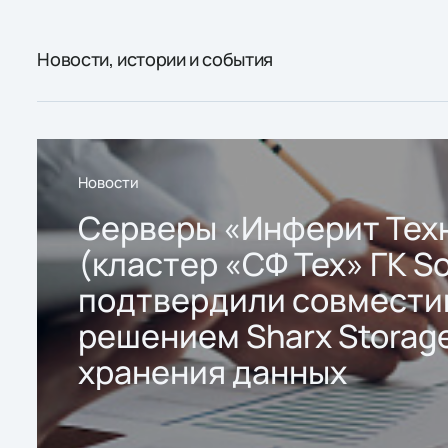
Новости, истории и события
Новости
Серверы «Инферит Тех
(кластер «СФ Тех» ГК So
подтвердили совмести
решением Sharx Storage
хранения данных