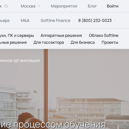
к
Москва
Мероприятия
Блог
Войти
рьера
M&A
Softline Finance
8 (800) 232-0023
уки, ПК и серверы
Аппаратные решения
Облако Softline
ьные решения
Для госсектора
Для бизнеса
Проекты
дников организации
ение процессом обучения