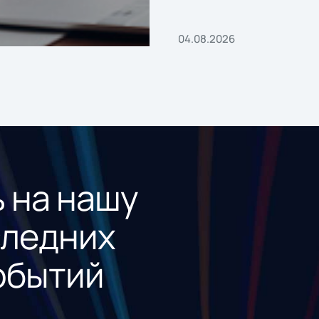
04.08.2026
 на нашу
следних
обытий