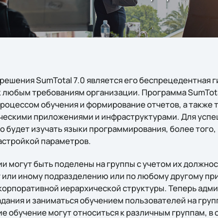
решения SumTotal 7.0 является его беспрецедентная 
к любым требованиям организации. Программа SumTota
роцессом обучения и формирование отчетов, а также т
ческими приложениями и инфраструктурами. Для успе
о будет изучать языки программирования, более того,
астройкой параметров.
и могут быть поделены на группы с учетом их должно
 или иному подразделению или по любому другому пр
корпоративной иерархической структуры. Теперь адми
адания и заниматься обучением пользователей на груп
е обучение могут относиться к различным группам, в 