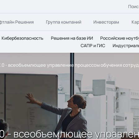
Поис
фтлайн Решения
Группа компаний
Инвесторам
Ка
Кибербезопасность
Решения на базе ИИ
Российские ноутб
САПР и ГИС
Индустриал
e 7.0 - всеобъемлющее управление процессом обучения сотру
 7.0 - всеобъемлющее управл