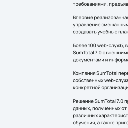
требованиями, предъя
Впервые реализованная 
управление смешанным 
создавать учебные план
Более 100 web-служб, 
SumTotal 7.0 с внешним
документами и информ
Компания SumTotal пер
собственных web-служб
конкретной организаци
Решение SumTotal 7.0 
данных, полученных от
различных характерист
обучения, а также при