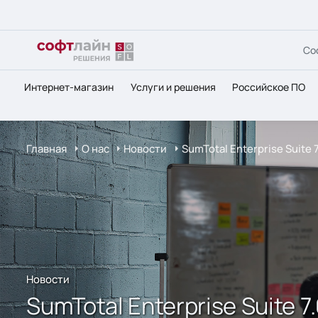
Со
Интернет-магазин
Услуги и решения
Российское ПО
Главная
О нас
Новости
SumTotal Enterprise Suit
Новости
SumTotal Enterprise Suite