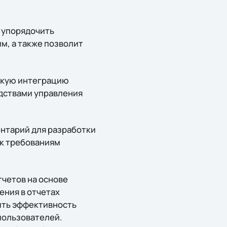
т упорядочить
, а также позволит
егкую интеграцию
едствами управления
ентарий для разработки
 к требованиям
четов на основе
ения в отчетах
ить эффективность
пользователей.