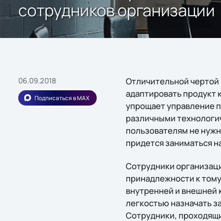
сотрудников организации
06.09.2018
Отличительной чертой 
адаптировать продукт 
Подписаться в MAX
упрощает управление п
различными технологи
пользователям не нужн
придется заниматься н
Сотрудники организаци
принадлежности к тому
внутренней и внешней 
легкостью назначать з
Сотрудники, проходящи