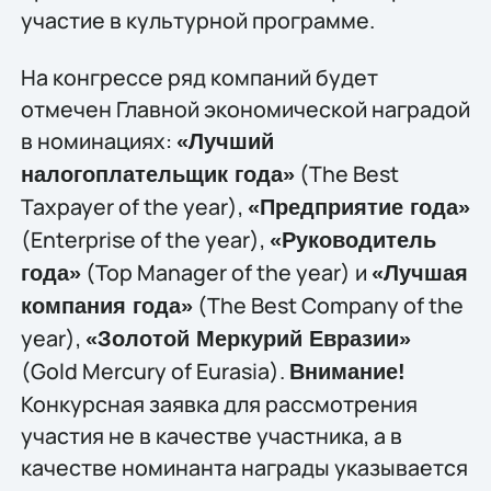
участие в культурной программе.
На конгрессе ряд компаний будет
отмечен Главной экономической наградой
в номинациях:
«Лучший
(The Best
налогоплательщик года»
Taxpayer of the year),
«Предприятие года»
(Enterprise of the year),
«Руководитель
(Top Manager of the year) и
года»
«Лучшая
(The Best Company of the
компания года»
year),
«Золотой Меркурий Евразии»
(Gold Mercury of Eurasia).
Внимание!
Конкурсная заявка для рассмотрения
участия не в качестве участника, а в
качестве номинанта награды указывается