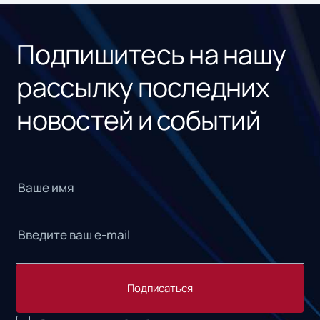
«1С
Подпишитесь на нашу
рассылку последних
новостей и событий
Подписаться