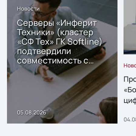
Новости
Серверы «Инферит
Техники» (кластер
«СФ Тех» ГК Softline)
подтвердили
совместимость с
Нов
решением Sharx
Storage 2.x для
Про
хранения данных
«Бо
ци
пр
05.08.2026
04.0
без
ном