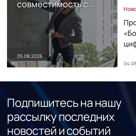
совместимость с
Нов
решением Sharx
Storage 2.x для
Про
хранения данных
«Бо
ци
пр
05.08.2026
04.0
без
ном
«1С
Подпишитесь на нашу
рассылку последних
новостей и событий