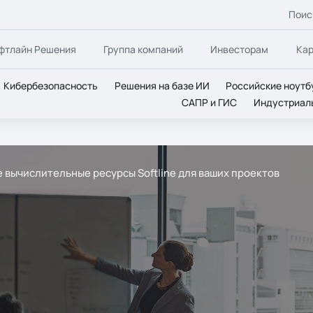
Поис
фтлайн Решения
Группа компаний
Инвесторам
Ка
Кибербезопасность
Решения на базе ИИ
Российские ноутб
САПР и ГИС
Индустриал
 вычислительные ресурсы Softline для ваших проектов