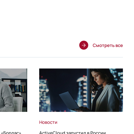
Смотреть все
Новости
 «Борлас»,
ActiveCloud запустил в России