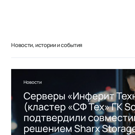
Новости, истории и события
Новости
Серверы «Инферит Тех
(кластер «СФ Тех» ГК So
подтвердили совмести
решением Sharx Storage