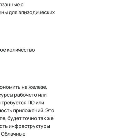
язанные с
ны для эпизодических
мое количество
кономить на железе,
есурсы рабочего или
 требуется ПО или
имость приложений. Это
е, будет точно так же
ость инфраструктуры
. Облачные