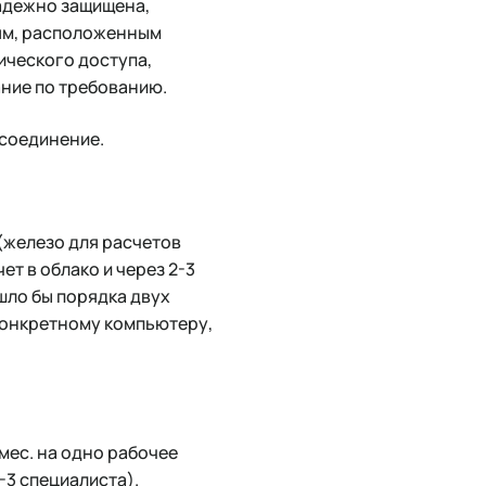
надежно защищена,
иям, расположенным
ического доступа,
ние по требованию.
-соединение.
(железо для расчетов
ет в облако и через 2-3
шло бы порядка двух
 конкретному компьютеру,
/мес. на одно рабочее
-3 специалиста).