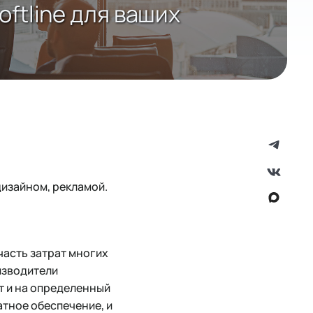
ftline для ваших
дизайном, рекламой.
асть затрат многих
изводители
т и на определенный
тное обеспечение, и