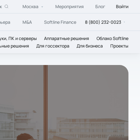
к
Москва
Мероприятия
Блог
Войти
рьера
M&A
Softline Finance
8 (800) 232-0023
уки, ПК и серверы
Аппаратные решения
Облако Softline
ьные решения
Для госсектора
Для бизнеса
Проекты