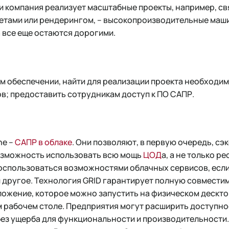
и компания реализует масштабные проекты, например, св
тами или рендерингом, – высокопроизводительные маши
 все еще остаются дорогими.
м обеспечении, найти для реализации проекта необходи
в; предоставить сотрудникам доступ к ПО САПР.
ne –
САПР в облаке
. Они позволяют, в первую очередь, сэ
озможность использовать всю мощь
ЦОД
а, а не только р
воспользоваться возможностями облачных сервисов, если
, и другое. Технология GRID гарантирует полную совмест
ложение, которое можно запустить на физическом десктоп
м рабочем столе. Предприятия могут расширить доступн
без ущерба для функциональности и производительности