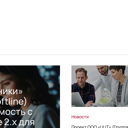
ники»
ftline)
мость с
Новости
 2.x для
Проект ООО «ЦЦТ» (Группа