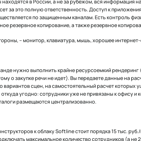
находятся в России, а не за рубежом, вся информация 
сет за это полную ответственность. Доступ к приложен
уществляется по защищенным каналам. Есть контроль физ
ное резервное копирование, а также резервное копирова
стороны, – монитор, клавиатура, мышь, хорошее интернет
анде нужно выполнить крайне ресурсоемкий рендеринг 
ому о закупке речи не идет). Вы передаете данные на расч
о вариантов сцен, на самостоятельный расчет которых у
 откуда угодно: сотрудники уже не привязаны к офису и
талоги размещаются централизованно.
трукторов к облаку Softline стоит порядка 15 тыс. руб.
одключать максимальное количество сотрудников (а не 2