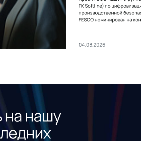
ГК Softline) по цифровизац
производственной безопа
FESCO номинирован на кон
«1С:Проект года»
04.08.2026
 на нашу
следних