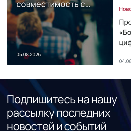
совместимость с
Нов
решением Sharx
Storage 2.x для
Про
хранения данных
«Бо
ци
пр
05.08.2026
04.0
без
ном
«1С
Подпишитесь на нашу
рассылку последних
новостей и событий