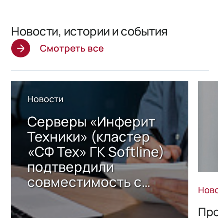
Новости, истории и события
Смотреть все
Новости
Серверы «Инферит
Техники» (кластер
«СФ Тех» ГК Softline)
подтвердили
совместимость с
Нов
решением Sharx
Storage 2.x для
Про