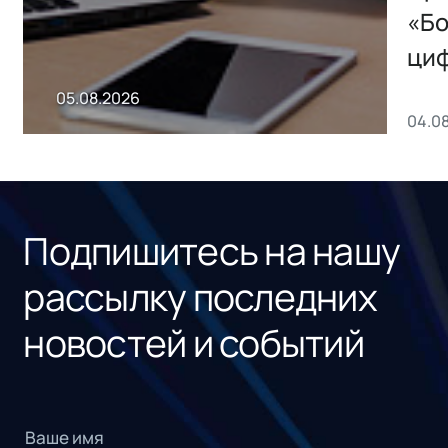
хранения данных
«Бо
ци
пр
05.08.2026
04.0
без
ном
«1С
Подпишитесь на нашу
рассылку последних
новостей и событий