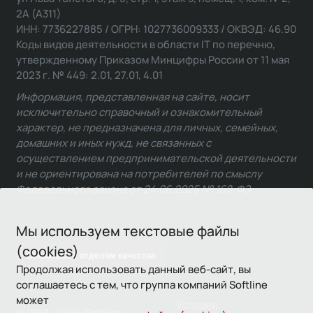
2А (А311)
ИНН: 7736227885 / ОГРН: 1027736009333 / ОКВЭД: 46.90
Коды видов деятельности в области IT по перечню,
утвержденному Приказом Минцифры России от 11 мая
2023 г. № 449: 2.01, 27.01, 4.01
Информация, представленная на сайте, носит
исключительно справочный и ознакомительный
характер, не предназначена для личных, семейных,
домашних и иных нужд, не связанных с
осуществлением предпринимательской деятельности
и не ориентирована на потребителей по смыслу
Федерального закона от 24.06.2025 № 168-ФЗ.
Мы используем текстовые файлы
(cookies)
Связаться с отделом качества
Продолжая использовать данный веб-сайт, вы
соглашаетесь с тем, что группа компаний Softline
может
Условия
© 1993—2026 Softline