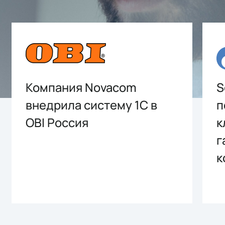
Компания Novacom
S
внедрила систему 1С в
п
OBI Россия
к
г
к