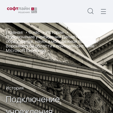
Главная
О нас
Истории
Подключение учреждения Департамента
образования, науки и молодежной политики
Воронежской области к почтовой системе
Microsoft Exchange
История
Подключение
учреждения