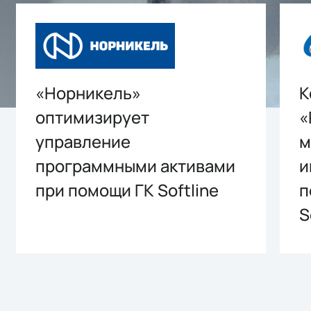
«Норникель»
К
оптимизирует
«
управление
м
программными активами
и
при помощи ГК Softline
п
S