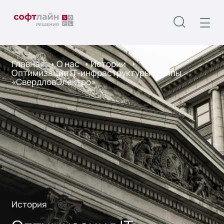
Главная
О нас
Истории
Оптимизация IТ-инфраструктуры группы
«СвердловЭлектро»
История