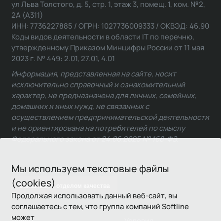
ул Льва Толстого, д. 5, стр. 1, этаж 3, помещ. 1, ком. №2,
2А (А311)
ИНН: 7736227885 / ОГРН: 1027736009333 / ОКВЭД: 46.90
Коды видов деятельности в области IT по перечню,
утвержденному Приказом Минцифры России от 11 мая
2023 г. № 449: 2.01, 27.01, 4.01
Информация, представленная на сайте, носит
исключительно справочный и ознакомительный
характер, не предназначена для личных, семейных,
домашних и иных нужд, не связанных с
осуществлением предпринимательской деятельности
и не ориентирована на потребителей по смыслу
Федерального закона от 24.06.2025 № 168-ФЗ.
Мы используем текстовые файлы
(cookies)
Связаться с отделом качества
Продолжая использовать данный веб-сайт, вы
соглашаетесь с тем, что группа компаний Softline
может
Условия