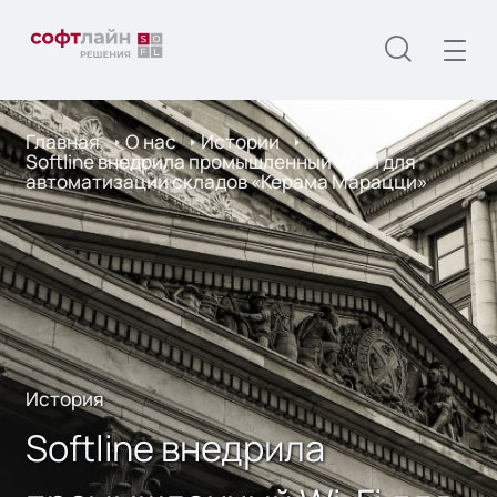
Главная
О нас
Истории
Softline внедрила промышленный Wi-Fi для
автоматизации складов «Керама Марацци»
История
Softline внедрила