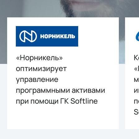
«Норникель»
К
оптимизирует
«
управление
м
программными активами
и
при помощи ГК Softline
п
S