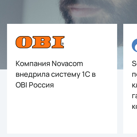
Компания Novacom
S
внедрила систему 1С в
п
OBI Россия
к
г
к