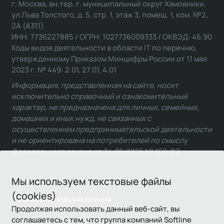
г. Москва, вн.тер. г. муниципальный округ Хамовники,
ул Льва Толстого, д. 5, стр. 1, этаж 3, помещ. 1, ком. №2,
2А (А311)
ИНН: 7736227885 / ОГРН: 1027736009333 / ОКВЭД: 46.90
Коды видов деятельности в области IT по перечню,
утвержденному Приказом Минцифры России от 11 мая
2023 г. № 449: 2.01, 27.01, 4.01
Информация, представленная на сайте, носит
исключительно справочный и ознакомительный
характер, не предназначена для личных, семейных,
домашних и иных нужд, не связанных с
осуществлением предпринимательской деятельности
и не ориентирована на потребителей по смыслу
Федерального закона от 24.06.2025 № 168-ФЗ.
Мы используем текстовые файлы
(cookies)
Связаться с отделом качества
Продолжая использовать данный веб-сайт, вы
соглашаетесь с тем, что группа компаний Softline