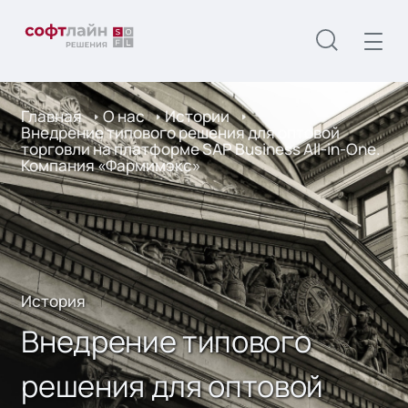
Главная
О нас
Истории
Внедрение типового решения для оптовой
торговли на платформе SAP Business All-in-One.
Компания «Фармимэкс»
История
Внедрение типового
решения для оптовой