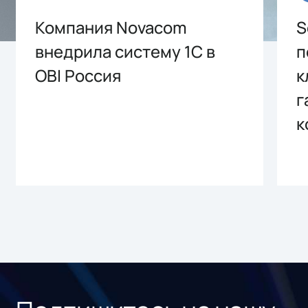
Компания Novacom
S
внедрила систему 1С в
п
OBI Россия
к
г
к