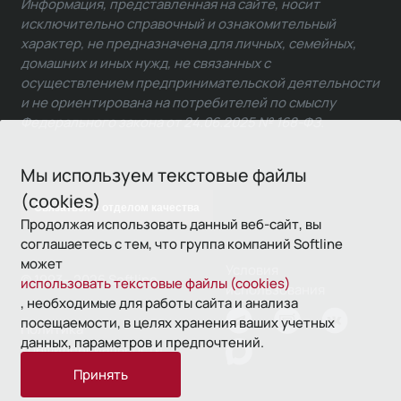
Информация, представленная на сайте, носит
исключительно справочный и ознакомительный
характер, не предназначена для личных, семейных,
домашних и иных нужд, не связанных с
осуществлением предпринимательской деятельности
и не ориентирована на потребителей по смыслу
Федерального закона от 24.06.2025 № 168-ФЗ.
Мы используем текстовые файлы
(cookies)
Связаться с отделом качества
Продолжая использовать данный веб-сайт, вы
соглашаетесь с тем, что группа компаний Softline
может
Условия
© 1993—2026 Softline
использовать текстовые файлы (cookies)
использования
, необходимые для работы сайта и анализа
посещаемости, в целях хранения ваших учетных
Политика
данных, параметров и предпочтений.
конфиденциальности
Принять
16+