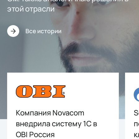
этой отрасли
Все истории
Компания Novacom
S
внедрила систему 1С в
п
OBI Россия
к