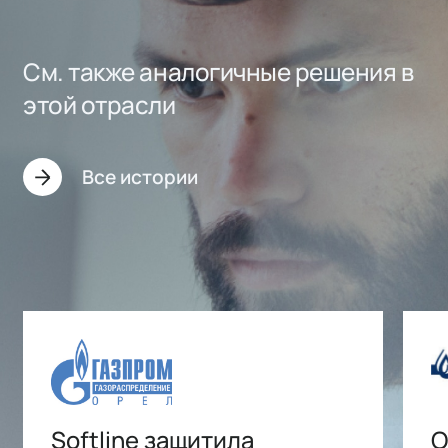
См. также аналогичные решения в
этой отрасли
Все истории
Softline защитила
О