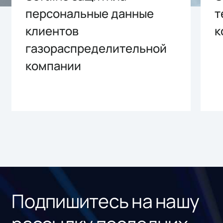
персональные данные
т
клиентов
к
газораспределительной
компании
Подпишитесь на нашу