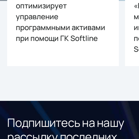
оптимизирует
«
управление
м
программными активами
и
при помощи ГК Softline
п
S
Подпишитесь на нашу
рассылку последних