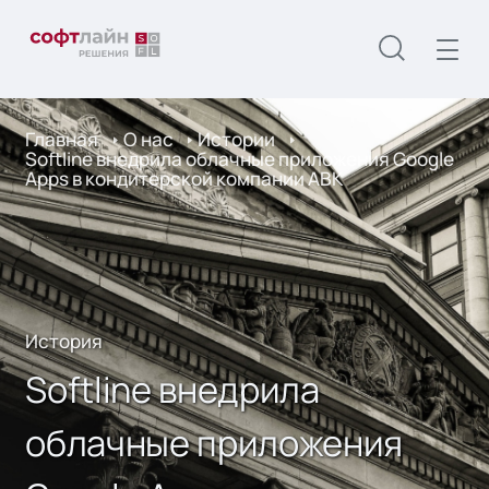
Главная
О нас
Истории
Softline внедрила облачные приложения Google
Apps в кондитерской компании АВК
История
Softline внедрила
облачные приложения