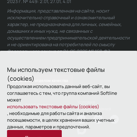
2023 г. № 449: 2.01, 27.01, 4.01
Информация, представленная на сайте, носит
исключительно справочный и ознакомительный
характер, не предназначена для личных, семейных,
домашних и иных нужд, не связанных с
осуществлением предпринимательской деятельности
и не ориентирована на потребителей по смыслу
Федерального закона от 24.06.2025 № 168-ФЗ.
Мы используем текстовые файлы
(cookies)
Связаться с отделом качества
Продолжая использовать данный веб-сайт, вы
соглашаетесь с тем, что группа компаний Softline
может
Условия
© 1993—2026 Softline
использовать текстовые файлы (cookies)
использования
, необходимые для работы сайта и анализа
посещаемости, в целях хранения ваших учетных
Политика
данных, параметров и предпочтений.
конфиденциальности