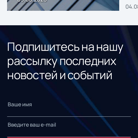
04.0
без
ном
«1С
Подпишитесь на нашу
рассылку последних
новостей и событий