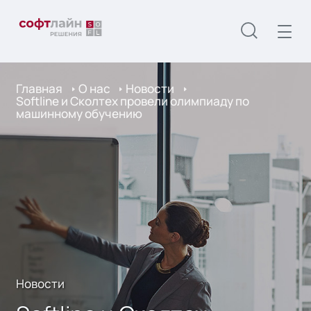
Главная
О нас
Новости
Softline и Сколтех провели олимпиаду по
машинному обучению
Новости