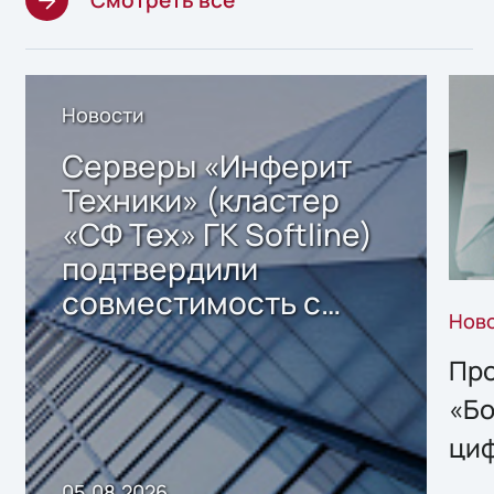
Смотреть все
Новости
Серверы «Инферит
Техники» (кластер
«СФ Тех» ГК Softline)
подтвердили
совместимость с
Нов
решением Sharx
Storage 2.x для
Про
хранения данных
«Бо
ци
пр
05.08.2026