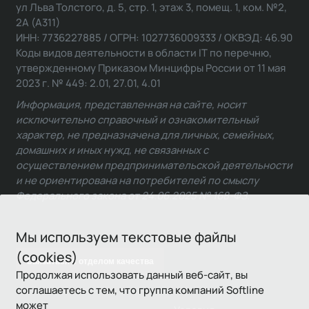
ул Льва Толстого, д. 5, стр. 1, этаж 3, помещ. 1, ком. №2,
2А (А311)
ИНН: 7736227885 / ОГРН: 1027736009333 / ОКВЭД: 46.90
Коды видов деятельности в области IT по перечню,
утвержденному Приказом Минцифры России от 11 мая
2023 г. № 449: 2.01, 27.01, 4.01
Информация, представленная на сайте, носит
исключительно справочный и ознакомительный
характер, не предназначена для личных, семейных,
домашних и иных нужд, не связанных с
осуществлением предпринимательской деятельности
и не ориентирована на потребителей по смыслу
Федерального закона от 24.06.2025 № 168-ФЗ.
Мы используем текстовые файлы
(cookies)
Связаться с отделом качества
Продолжая использовать данный веб-сайт, вы
соглашаетесь с тем, что группа компаний Softline
может