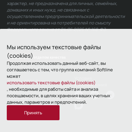
характер, не предназначена для личных, семейных,
домашних и иных нужд, не связанных с
осуществлением предпринимательской деятельности
и не ориентирована на потребителей по смыслу
Федерального закона от 24.06.2025 № 168-ФЗ.
Мы используем текстовые файлы
(cookies)
Связаться с отделом качества
Продолжая использовать данный веб-сайт, вы
соглашаетесь с тем, что группа компаний Softline
может
Условия
© 1993—2026 Softline
использовать текстовые файлы (cookies)
использования
, необходимые для работы сайта и анализа
посещаемости, в целях хранения ваших учетных
Политика
данных, параметров и предпочтений.
конфиденциальности
Принять
16+