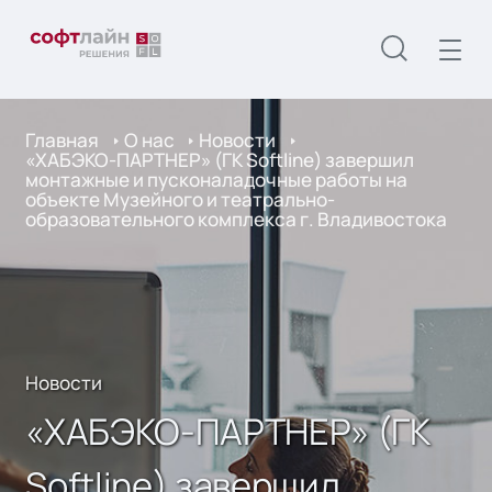
Главная
О нас
Новости
«ХАБЭКО-ПАРТНЕР» (ГК Softline) завершил
монтажные и пусконаладочные работы на
объекте Музейного и театрально-
образовательного комплекса г. Владивостока
Новости
«ХАБЭКО-ПАРТНЕР» (ГК
Softline) завершил