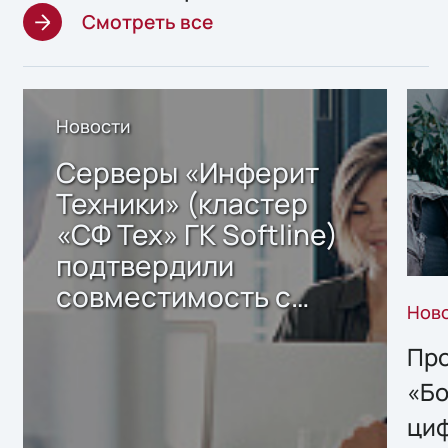
Смотреть все
Новости
Серверы «Инферит
Техники» (кластер
«СФ Тех» ГК Softline)
подтвердили
совместимость с
Нов
решением Sharx
Storage 2.x для
Про
хранения данных
«Бо
ци