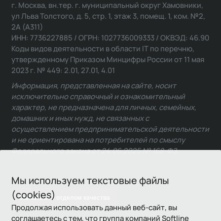
г. Москва, вн.тер. г. муниципальный округ Хамовники,
ул Льва Толстого, д. 5, стр. 1, этаж 3, помещ. 1, ком. №2,
2А (А311)
ИНН: 7736227885 / ОГРН: 1027736009333 / ОКВЭД: 46.90
Коды видов деятельности в области IT по перечню,
утвержденному Приказом Минцифры России от 11 мая
2023 г. № 449: 2.01, 27.01, 4.01
Информация, представленная на сайте, носит
исключительно справочный и ознакомительный
характер, не предназначена для личных, семейных,
домашних и иных нужд, не связанных с
осуществлением предпринимательской деятельности
и не ориентирована на потребителей по смыслу
Федерального закона от 24.06.2025 № 168-ФЗ.
Мы используем текстовые файлы
(cookies)
Связаться с отделом качества
Продолжая использовать данный веб-сайт, вы
соглашаетесь с тем, что группа компаний Softline