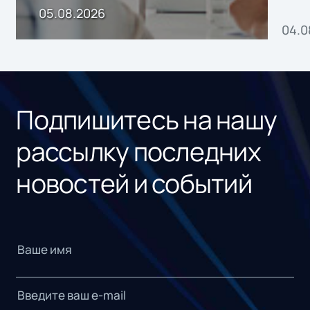
пр
05.08.2026
04.0
без
ном
«1С
Подпишитесь на нашу
рассылку последних
новостей и событий