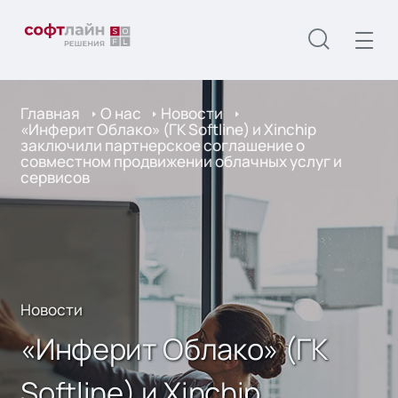
Главная
О нас
Новости
«Инферит Облако» (ГК Softline) и Xinchip
заключили партнерское соглашение о
совместном продвижении облачных услуг и
сервисов
Новости
«Инферит Облако» (ГК
Softline) и Xinchip