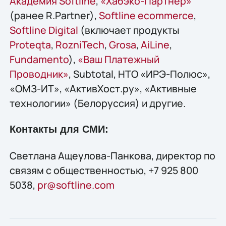
Академия Softline
,
«Хабэко-Партнер»
(ранее R.Partner),
Softline ecommerce
,
Softline Digital
(включает продукты
Proteqta
,
RozniTech
,
Grosa
,
AiLine
,
Fundamento
),
«Ваш Платежный
Проводник»
, Subtotal, НТО «ИРЭ-Полюс»,
«ОМЗ-ИТ», «АктивХост.ру», «Активные
технологии» (Белоруссия) и другие.
Контакты для СМИ:
Светлана Ащеулова-Панкова, директор по
связям с общественностью, +7 925 800
5038,
pr@softline.com