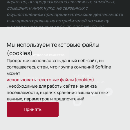
характер, не предназначена для личных, семейных,
домашних и иных нужд, не связанных с
осуществлением предпринимательской деятельности
и не ориентирована на потребителей по смыслу
Федерального закона от 24.06.2025 № 168-ФЗ.
Мы используем текстовые файлы
(cookies)
Связаться с отделом качества
Продолжая использовать данный веб-сайт, вы
соглашаетесь с тем, что группа компаний Softline
может
Условия
© 1993—2026 Softline
использовать текстовые файлы (cookies)
использования
, необходимые для работы сайта и анализа
посещаемости, в целях хранения ваших учетных
Политика
данных, параметров и предпочтений.
конфиденциальности
Принять
16+