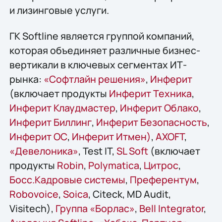
и лизинговые услуги.
ГК Softline является группой компаний,
которая объединяет различные бизнес-
вертикали в ключевых сегментах ИТ-
рынка:
«Софтлайн решения»
,
Инферит
(включает продукты
Инферит Техника
,
Инферит Клаудмастер
,
Инферит Облако
,
Инферит Биллинг
,
Инферит Безопасность
,
Инферит ОС
,
Инферит Итмен)
,
AХОFT
,
«Девелоника»
, Test IT,
SL Soft
(включает
продукты
Robin
,
Polymatica
,
Цитрос
,
Босс.Кадровые системы
,
Преферентум
,
Robovoice
,
Soica
, Citeck, MD Audit,
Visitech),
Группа «Борлас»
,
Bell Integrator
,