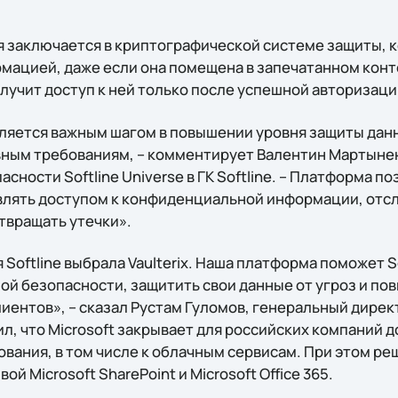
заключается в криптографической системе защиты, к
мацией, даже если она помещена в запечатанном конт
лучит доступ к ней только после успешной авторизаци
является важным шагом в повышении уровня защиты дан
ным требованиям, – комментирует Валентин Мартынен
ности Softline Universe в ГК Softline. – Платформа по
лять доступом к конфиденциальной информации, отс
твращать утечки».
 Softline выбрала Vaulterix. Наша платформа поможет So
й безопасности, защитить свои данные от угроз и пов
лиентов», – сказал Рустам Гуломов, генеральный дире
л, что Microsoft закрывает для российских компаний 
вания, в том числе к облачным сервисам. При этом реш
й Microsoft SharePoint и Microsoft Office 365.