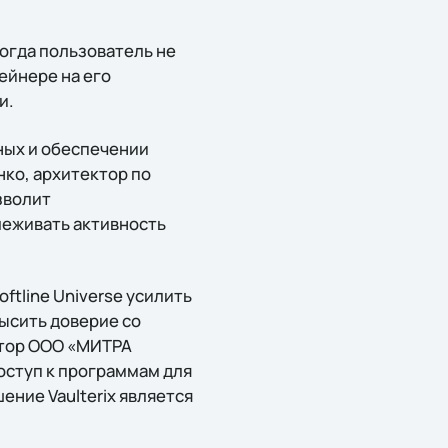
огда пользователь не
ейнере на его
и.
ных и обеспечении
ко, архитектор по
зволит
леживать активность
ftline Universe усилить
ысить доверие со
ктор ООО «МИТРА
доступ к программам для
ение Vaulterix является