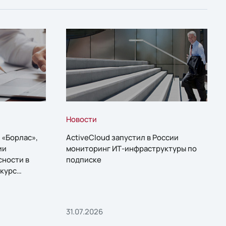
Новости
 «Борлас»,
ActiveCloud запустил в России
ии
мониторинг ИТ-инфраструктуры по
сности в
подписке
курс
31.07.2026