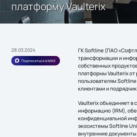
платформу Vaulterix
28.03.2024
ГК Softline (ПАО «Софт
трансформации и инфо
Подписаться в MAX
собственных продуктов 
платформы Vaulterix о
пользователям Softlin
клиентами и подрядчик
Vaulterix объединяет в
информацию (IRM), обе
конфиденциальной инфо
экосистемы Softline Un
внутренние документы