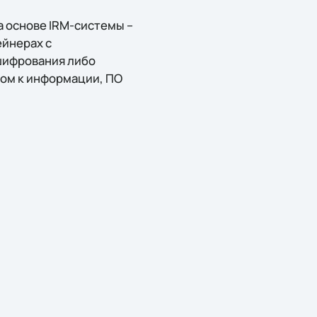
а основе IRM-системы –
ейнерах с
шифрования либо
ком к информации, ПО