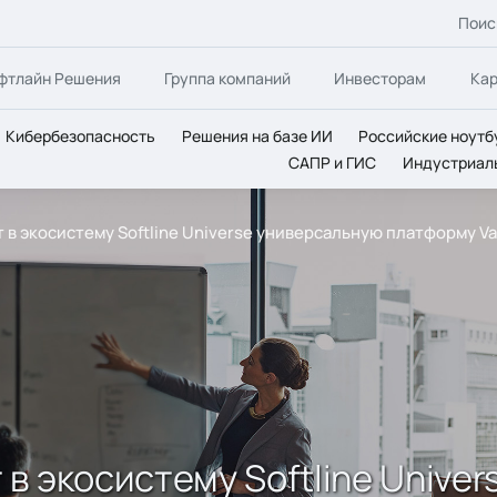
Поис
фтлайн Решения
Группа компаний
Инвесторам
Ка
Кибербезопасность
Решения на базе ИИ
Российские ноутб
САПР и ГИС
Индустриал
в экосистему Softline Universe универсальную платформу Vau
в экосистему Softline Unive