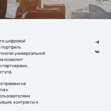
сти цифровой
 портфель
Universe универсальной
ма позволит
и партнерами,
ступа.
я правами на
па к
пользователями
мация, контракты и