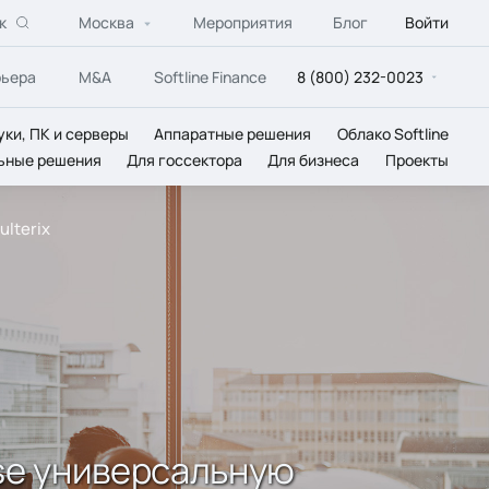
к
Москва
Мероприятия
Блог
Войти
рьера
M&A
Softline Finance
8 (800) 232-0023
уки, ПК и серверы
Аппаратные решения
Облако Softline
ьные решения
Для госсектора
Для бизнеса
Проекты
lterix
rse универсальную