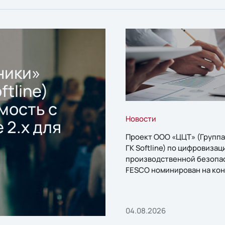
ники»
ftline)
мость с
Новости
 2.x для
Проект ООО «ЦЦТ» (Группа
ГК Softline) по цифровизац
производственной безопа
FESCO номинирован на кон
«1С:Проект года»
04.08.2026