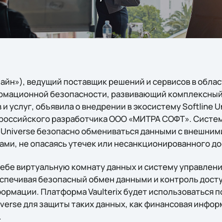
лайн»), ведущий поставщик решений и сервисов в обла
рмационной безопасности, развивающий комплексный
и услуг, объявила о внедрении в экосистему Softline 
т российского разработчика ООО «МИТРА СОФТ». Систе
e Universe безопасно обмениваться данными с внешним
ами, не опасаясь утечек или несанкционированного до
 себе виртуальную комнату данных и систему управлени
спечивая безопасный обмен данными и контроль досту
рмации. Платформа Vaulterix будет использоваться 
iverse для защиты таких данных, как финансовая инфор
.