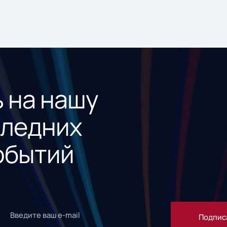
 на нашу
следних
обытий
Подпис