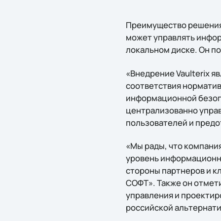
Преимущество решения 
может управлять инфор
локальном диске. Он по
«Внедрение Vaulterix 
соответствия норматив
информационной безопас
централизованно управ
пользователей и предо
«Мы рады, что компания
уровень информационно
стороны партнеров и к
СОФТ». Также он отмети
управления и проектиро
российской альтернативо