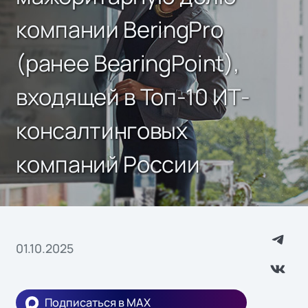
компании BeringPro
(ранее BearingPoint),
входящей в Топ-10 ИТ-
консалтинговых
компаний России
01.10.2025
Подписаться в MAX