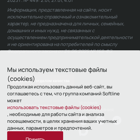
Информация, представленная на сайте, носит
исключительно справочный и ознакомительный
характер, не предназначена для личных, семейных,
домашних и иных нужд, не связанных с
осуществлением предпринимательской деятельности
и не ориентирована на потребителей по смыслу
Федерального закона от 24.06.2025 № 168-ФЗ.
Мы используем текстовые файлы
(cookies)
Связаться с отделом качества
Продолжая использовать данный веб-сайт, вы
соглашаетесь с тем, что группа компаний Softline
может
Условия
© 1993—2026 Softline
использовать текстовые файлы (cookies)
использования
, необходимые для работы сайта и анализа
посещаемости, в целях хранения ваших учетных
Политика
данных, параметров и предпочтений.
конфиденциальности
Принять