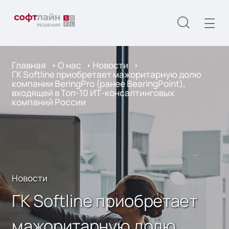
Главная
О нас
Новости
ГК Softline приобретает мажоритарную долю
компании BeringPro (ранее BearingPoint),
входящей в Топ-10 ИТ-консалтинговых
компаний России
Новости
ГК Softline приобретает
мажоритарную долю