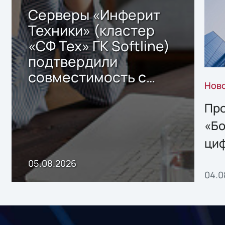
Серверы «Инферит
Техники» (кластер
«СФ Тех» ГК Softline)
подтвердили
совместимость с
Нов
решением Sharx
Storage 2.x для
Про
хранения данных
«Бо
ци
пр
05.08.2026
04.0
без
ном
«1С