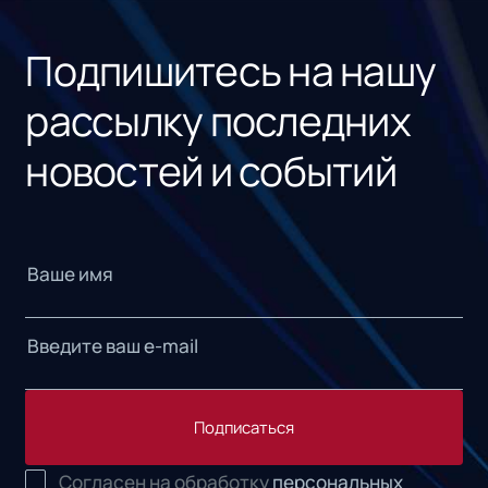
«1С
Подпишитесь на нашу
рассылку последних
новостей и событий
Подписаться
Согласен на обработку
персональных