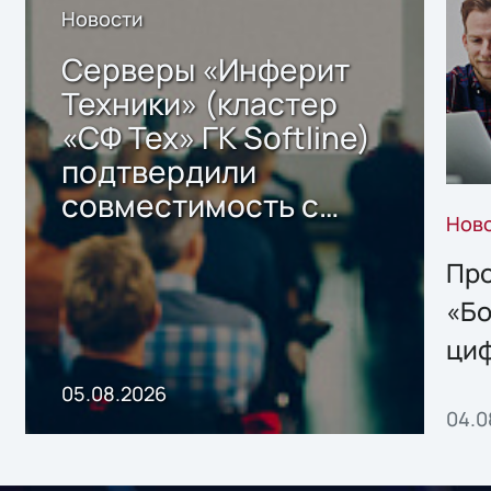
Новости
Серверы «Инферит
Техники» (кластер
«СФ Тех» ГК Softline)
подтвердили
совместимость с
Нов
решением Sharx
Storage 2.x для
Про
хранения данных
«Бо
ци
пр
05.08.2026
04.0
без
ном