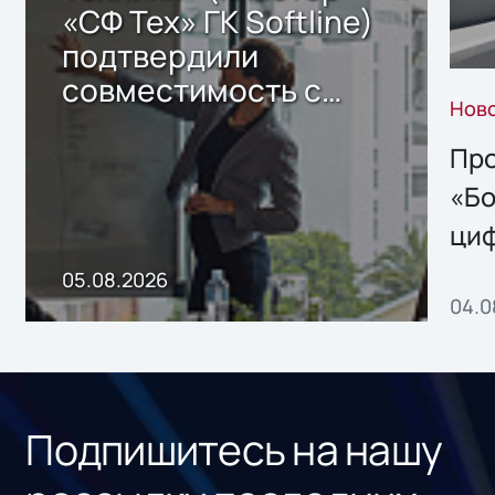
«СФ Тех» ГК Softline)
подтвердили
совместимость с
Нов
решением Sharx
Storage 2.x для
Про
хранения данных
«Бо
ци
пр
05.08.2026
04.0
без
ном
«1С
Подпишитесь на нашу