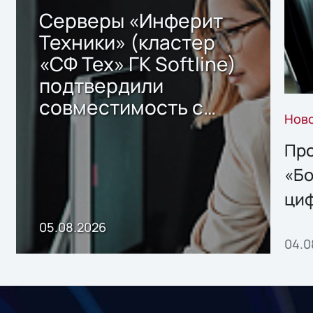
Серверы «Инферит
Техники» (кластер
«СФ Тех» ГК Softline)
подтвердили
совместимость с
Нов
решением Sharx
Storage 2.x для
Про
хранения данных
«Бо
ци
пр
05.08.2026
04.0
без
ном
«1С