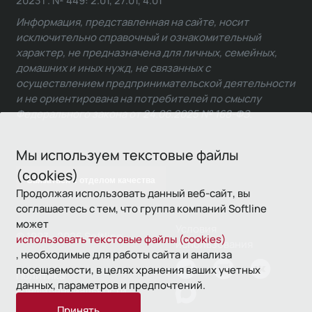
Информация, представленная на сайте, носит
исключительно справочный и ознакомительный
характер, не предназначена для личных, семейных,
домашних и иных нужд, не связанных с
осуществлением предпринимательской деятельности
и не ориентирована на потребителей по смыслу
Федерального закона от 24.06.2025 № 168-ФЗ.
Мы используем текстовые файлы
(cookies)
Связаться с отделом качества
Продолжая использовать данный веб-сайт, вы
соглашаетесь с тем, что группа компаний Softline
может
Условия
© 1993—2026 Softline
использовать текстовые файлы (cookies)
использования
, необходимые для работы сайта и анализа
посещаемости, в целях хранения ваших учетных
Политика
данных, параметров и предпочтений.
конфиденциальности
Принять