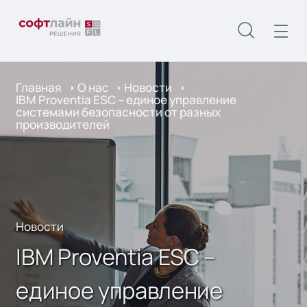
Главная
О нас
Новости
IBM Proventia ESC – единое управление
системами безопасности от разных
производителей
Новости
IBM Proventia ESC –
единое управление