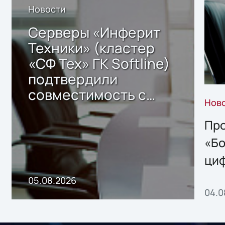
Новости
Серверы «Инферит
Техники» (кластер
«СФ Тех» ГК Softline)
подтвердили
совместимость с
Нов
решением Sharx
Storage 2.x для
Про
хранения данных
«Бо
ци
пр
05.08.2026
04.0
без
ном