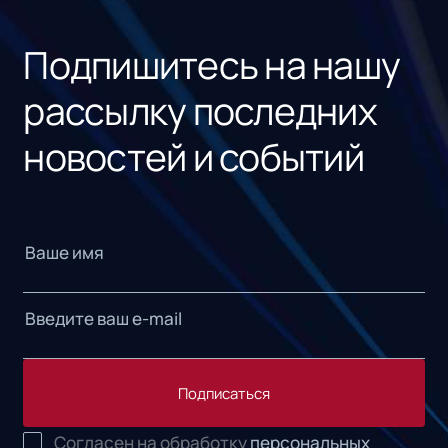
«1С
Подпишитесь на нашу
рассылку последних
новостей и событий
Подписаться
Согласен на обработку
персональных