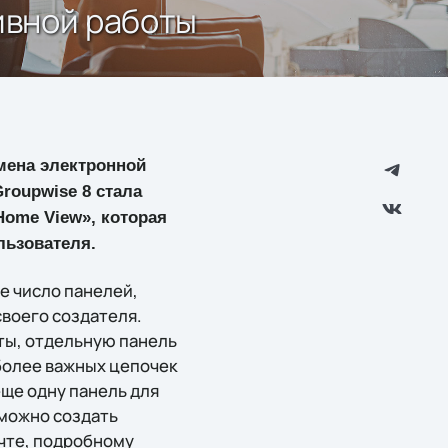
тивной работы
ена электронной
roupwise 8 стала
Home View», которая
льзователя.
е число панелей,
воего создателя.
чты, отдельную панель
более важных цепочек
ще одну панель для
 можно создать
чте, подробному