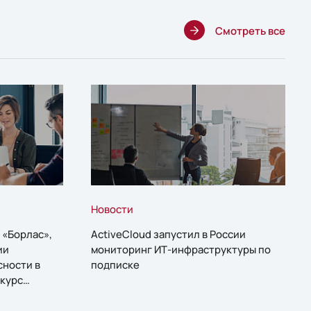
Смотреть все
Новости
 «Борлас»,
ActiveCloud запустил в России
ии
мониторинг ИТ-инфраструктуры по
сности в
подписке
курс