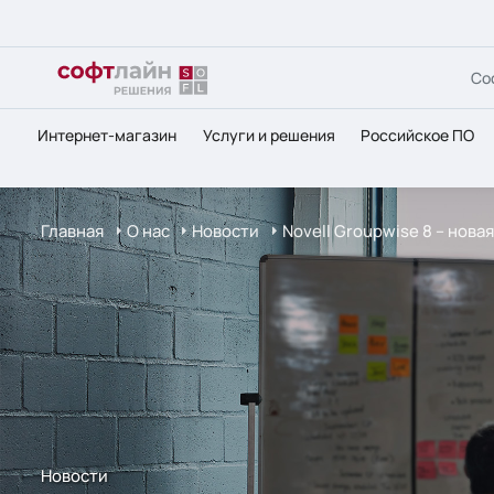
Со
Интернет-магазин
Услуги и решения
Российское ПО
Главная
О нас
Новости
Novell Groupwise 8 – нов
Новости