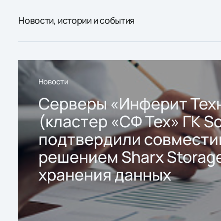
Новости, истории и события
Новости
Серверы «Инферит Тех
(кластер «СФ Тех» ГК So
подтвердили совмести
решением Sharx Storage
хранения данных