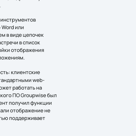
.
 инструментов
 Word или
ем в виде цепочек
стречи в список
ройки отображения
вложениям.
сть: клиентские
стандартными web-
ожет работать на
ского ПО Groupwise был
ент получил функции
кали отображение не
стью поддерживает