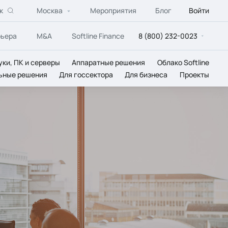
к
Москва
Мероприятия
Блог
Войти
рьера
M&A
Softline Finance
8 (800) 232-0023
уки, ПК и серверы
Аппаратные решения
Облако Softline
ьные решения
Для госсектора
Для бизнеса
Проекты