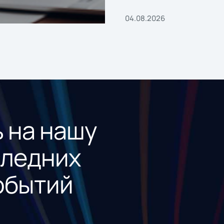
04.08.2026
 на нашу
следних
обытий