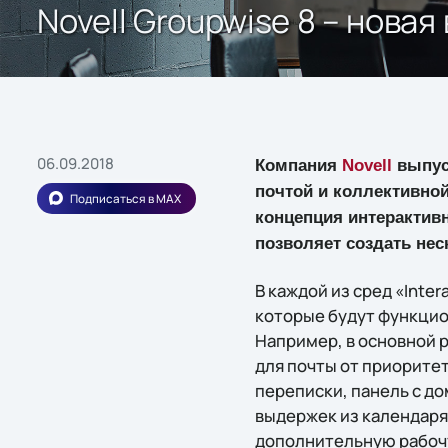
Novell Groupwise 8 – нова
06.09.2018
Компания
Novell
выпус
почтой и коллективно
Подписаться в MAX
концепция интерактивн
позволяет создать не
В каждой из сред «Inte
которые будут функцио
Например, в основной 
для почты от приорите
переписки, панель с д
выдержек из календаря
дополнительную рабочу