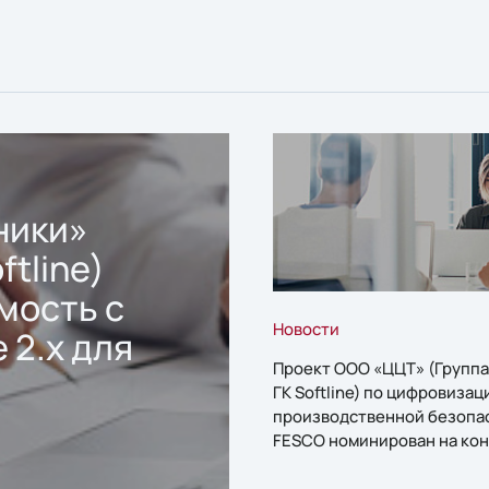
ники»
ftline)
мость с
Новости
 2.x для
Проект ООО «ЦЦТ» (Группа
ГК Softline) по цифровизац
производственной безопа
FESCO номинирован на кон
«1С:Проект года»