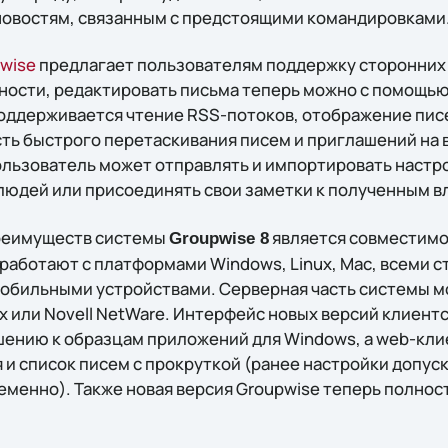
новостям, связанным с предстоящими командировками
wise
предлагает пользователям поддержку сторонних
тности, редактировать письма теперь можно с помощью
 поддерживается чтение RSS-потоков, отображение пис
ть быстрого перетаскивания писем и приглашений на в
пользователь может отправлять и импортировать наст
людей или присоединять свои заметки к полученным 
реимуществ системы
является совместимо
Groupwise 8
работают с платформами Windows, Linux, Mac, всеми 
 мобильными устройствами. Серверная часть системы м
x или Novell NetWare. Интерфейс новых версий клиент
ению к образцам приложений для Windows, а web-кли
 и список писем с прокруткой (ранее настройки допус
еменно). Также новая версия Groupwise теперь полно