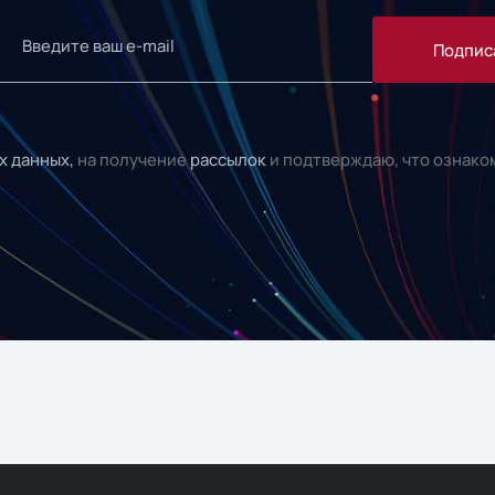
Подпис
х данных,
на получение
рассылок
и подтверждаю, что ознако