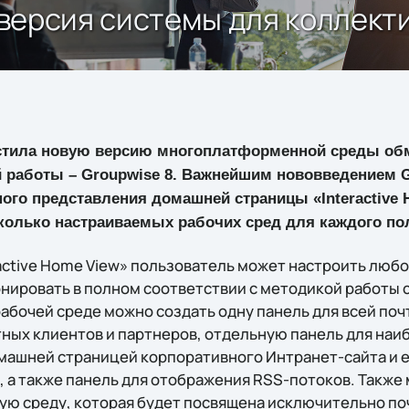
я версия системы для коллек
тила новую версию многоплатформенной среды обм
й работы – Groupwise 8. Важнейшим нововведением G
ого представления домашней страницы «Interactive 
сколько настраиваемых рабочих сред для каждого по
ractive Home View» пользователь может настроить любо
нировать в полном соответствии с методикой работы с
рабочей среде можно создать одну панель для всей по
тных клиентов и партнеров, отдельную панель для наи
омашней страницей корпоративного Интранет-сайта и е
, а также панель для отображения RSS-потоков. Также
ю среду, которая будет посвящена исключительно по