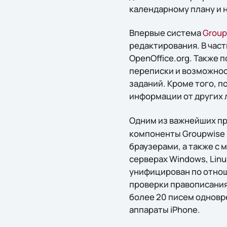
календарному плану и 
Впервые система
Group
редактирования. В час
OpenOffice.org. Также
переписки и возможнос
заданий. Кроме того, 
информации от других 
Одним из важнейших п
компоненты Groupwise 
браузерами, а также с
серверах Windows, Linu
унифицирован по отнош
проверки правописания
более 20 писем одновр
аппараты iPhone.