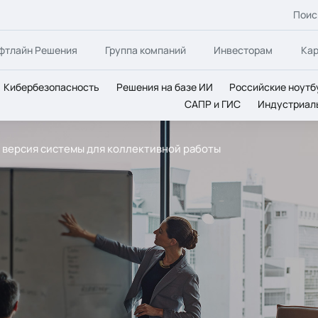
Поис
фтлайн Решения
Группа компаний
Инвесторам
Ка
Кибербезопасность
Решения на базе ИИ
Российские ноутб
САПР и ГИС
Индустриал
ая версия системы для коллективной работы