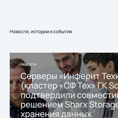
Новости, истории и события
Новости
Серверы «Инферит Тех
(кластер «СФ Тех» ГК So
подтвердили совмести
решением Sharx Storage
хранения данных