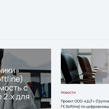
ники»
ftline)
мость с
Новости
 2.x для
Проект ООО «ЦЦТ» (Группа
ГК Softline) по цифровизац