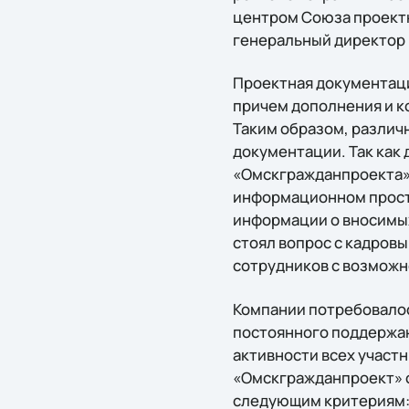
центром Союза проектн
генеральный директор 
Проектная документац
причем дополнения и к
Таким образом, различ
документации. Так как
«Омскгражданпроекта»
информационном простр
информации о вносимых
стоял вопрос с кадров
сотрудников с возможн
Компании потребовалос
постоянного поддержан
активности всех участ
«Омскгражданпроект» о
следующим критериям: 