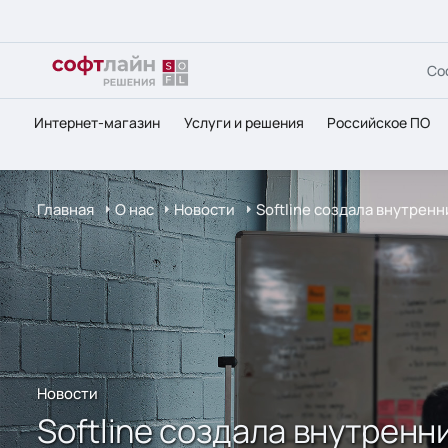
Со
Интернет-магазин
Услуги и решения
Российское ПО
Главная
О нас
Новости
Softline создала внутрен
Новости
Softline создала внутренн