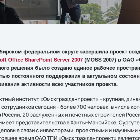
ибирском федеральном округе завершила проект соз
oft Office SharePoint Server 2007
(MOSS 2007) в ОАО «
го решения было создано единое рабочее простран
тью постоянного поддержания в актуальном состоян
ивания активности всех участников проекта.
тный институт «Омскгражданпроект» – крупная, дин
сотрудников сегодня – более 700 человек, в числе ко
 России, 20 заслуженных и почетных строителей Росс
меет представительства в Ханты-Мансийске, Сургуте
деловые связи с инвесторами, проектными и научными
стоящее время ОАО ТПИ «Омскгражданпроект» являетс