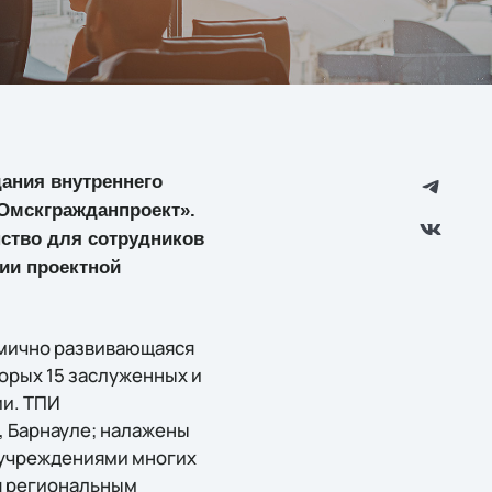
дания внутреннего
Омскгражданпроект».
ство для сотрудников
ии проектной
амично развивающаяся
торых 15 заслуженных и
ии. ТПИ
, Барнауле; налажены
 учреждениями многих
я региональным