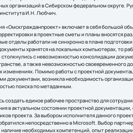
ых организаций в Сибирском федеральном округе. Р
института И.Н. Любчич.
ия «Омскгражданпроект» включает в себя большой об
орректировки в проектные сметы и планы вносятся ра
ные отделы работали не синхронно в плане подготовки
 документы хранятся на локальных компьютерах, то ра
 столкнулись с невозможностью консолидации докуме
анстве, а также невозможностью своевременного до
 изменениях. Помимо работы с проектной документац
ыми документами, возникла необходимость организаци
остью поиска по метаданным.
ь создать единое рабочее пространство для сотрудн
ия в актуальном состоянии проектной документации,
ников проекта. За выбором исполнителя данного проек
братился непосредственно в Microsoft. Выбор партне
наличие необходимых компетенций, опыт реализации