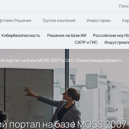
Поис
фтлайн Решения
Группа компаний
Инвесторам
Ка
Кибербезопасность
Решения на базе ИИ
Российские ноутб
САПР и ГИС
Индустриал
ний портал на базе MOSS 2007 в ОАО «Омскгражданпроект»
ий портал на базе MOSS 2007