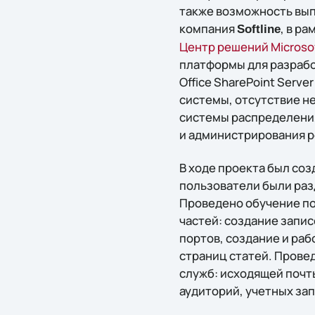
также возможность вып
компания
, в р
Softline
Центр решений Microso
платформы для разрабо
Office SharePoint Ser
системы, отсутствие н
системы распределения
и администрирования 
В ходе проекта был соз
пользователи были раз
Проведено обучение по
частей: создание запис
портов, создание и рабо
страниц статей. Прове
служб: исходящей почт
аудиторий, учетных зап