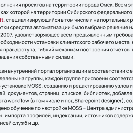
олнения проектов на территории города Омск. Всем э
амках которой на территории Сибирского федерального
ft
, специализирующийся в том числе и на портальных 
тки средства автоматизации было выбрано решение на
ver 2007, удовлетворяющее всем предъявленным требов
еобходимости установки клиентского рабочего места, 
 прав доступа, гибкий механизм построения отчетов,
решения собственными силами.
дан внутренний портал организации в соответствии с е
делены на группы, каждой группе присвоены соответс
 установке MOSS, созданию и редактированию узлов 
ей, документов, страниц, списков, библиотек, добавле
та workflow (в том числе и под Sharepoint designer), 
дено обучение по настройке MOSS – Центра администр
ы, импорта профилей, индексации, источников содерж
исей служб и др.