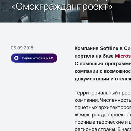
«Омскгражданпроект»
06.09.2018
Компания Softline в С
портала на базе
Micros
Подписаться в MAX
С помощью программно
компании с возможнос
документации и отслеж
Территориальный проек
компания. Численность 
почетных архитекторов
«Омскгражданпроект» и
прочные творческие и 
регионов страны. В на