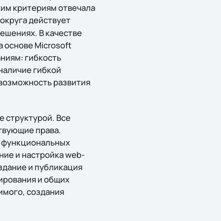
тим критериям отвечала
 округа действует
решениях. В качестве
 основе Microsoft
аниям: гибкость
наличие гибкой
 возможность развития
е структурой. Все
твующие права.
и функциональных
ние и настройка web-
создание и публикация
ирования и общих
имого, создания