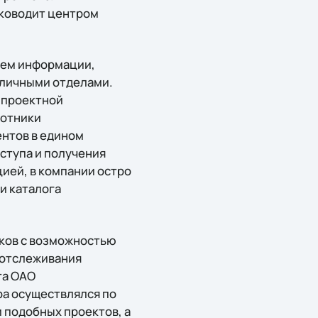
уководит центром
ъем информации,
зличными отделами.
 проектной
ботники
нтов в едином
ступа и получения
ией, в компании остро
и каталога
иков с возможностью
 отслеживания
та ОАО
ра осуществлялся по
 подобных проектов, а