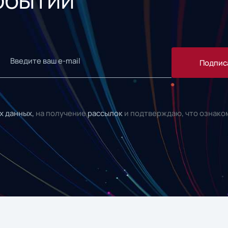
Подпис
х данных,
на получение
рассылок
и подтверждаю, что ознако