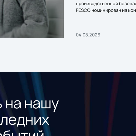
производственной безопа
FESCO номинирован на кон
«1С:Проект года»
04.08.2026
 на нашу
следних
обытий