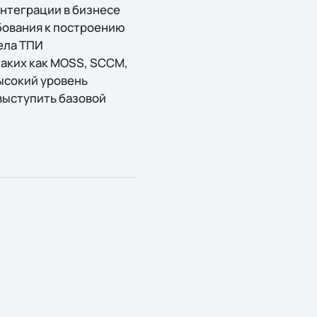
интеграции в бизнесе
бования к построению
ела ТПИ
таких как MOSS, SCCM,
ысокий уровень
выступить базовой