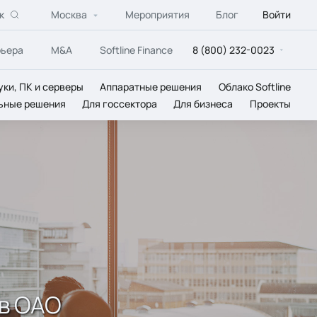
к
Москва
Мероприятия
Блог
Войти
рьера
M&A
Softline Finance
8 (800) 232-0023
уки, ПК и серверы
Аппаратные решения
Облако Softline
ьные решения
Для госсектора
Для бизнеса
Проекты
 в ОАО