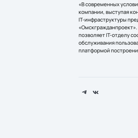
«В современных услови
компании, выступая ко
IT-инфраструктуры пред
«Омскгражданпроект». 
позволяет IT-отделу с
обслуживания пользова
платформой построения