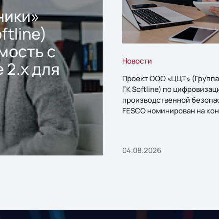
ники»
ftline)
мость с
Новости
 2.x для
Проект ООО «ЦЦТ» (Группа
ГК Softline) по цифровизац
производственной безопа
FESCO номинирован на кон
«1С:Проект года»
04.08.2026