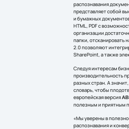
распознавания документ
представляет собой в
и бумажных документов
HTML, PDF с возможнос
организации достаточн
папки, отсканировать н
2.0 позволяют интегр
SharePoint, а также эл
Следуя интересам бизн
производительность пр
разных стран. А значит
словарь, чтобы плодот
европейская версия
AB
полезным и приятным п
«Мы уверены в полезно
распознавания и конвер