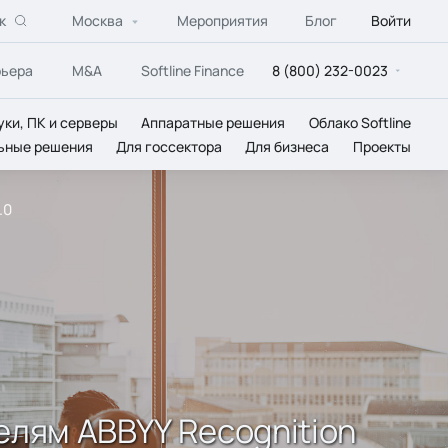
к
Москва
Мероприятия
Блог
Войти
рьера
M&A
Softline Finance
8 (800) 232-0023
уки, ПК и серверы
Аппаратные решения
Облако Softline
ьные решения
Для госсектора
Для бизнеса
Проекты
.0
елям ABBYY Recognition