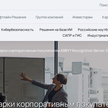
Поис
фтлайн Решения
Группа компаний
Инвесторам
Ка
Кибербезопасность
Решения на базе ИИ
Российские ноутб
САПР и ГИС
Индустриал
дарки корпоративным покупателям ABBYY Recognition Server 2
дарки корпоративным покупат