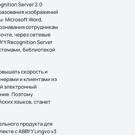
nition Server 2.0
разования изображений
: Microsoft Word,
познавания сотрудникам
очте, через сетевые
Y Recognition Server
стемами, библиотекой
овышать скорость и
тнерами и клиентами из
ый электронный
ение. Поэтому
йских языков, станет
льного продукта для
лекте с ABBYY Lingvo x3