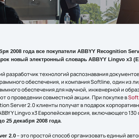
бря 2008 года все покупатели ABBYY Recognition Serv
дарок новый электронный словарь ABBYY Lingvo x3 (Е
ий разработчик технологий распознавания документов
аммного обеспечения, и компания Softline, один из л
ммного обеспечения для научной, инженерной и обра
ют о проведении совместной акции. При покупке в
Soft
ion Server 2.0 клиенты получат в подарок корпоратив
BBYY Lingvo x3 Европейская версия, включающего 130 
.
до 25 декабря 2008 года
– это простой способ организовать единый ав
er 2.0