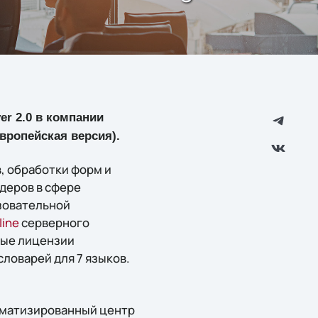
er 2.0 в компании
вропейская версия).
, обработки форм и
идеров в сфере
зовательной
line
серверного
ные лицензии
словарей для 7 языков.
томатизированный центр