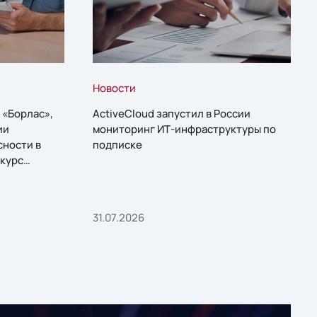
Новости
 «Борлас»,
ActiveCloud запустил в России
ии
мониторинг ИТ-инфраструктуры по
сности в
подписке
курс
31.07.2026