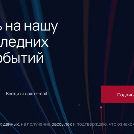
 на нашу
следних
обытий
Подпис
х данных,
на получение
рассылок
и подтверждаю, что ознако