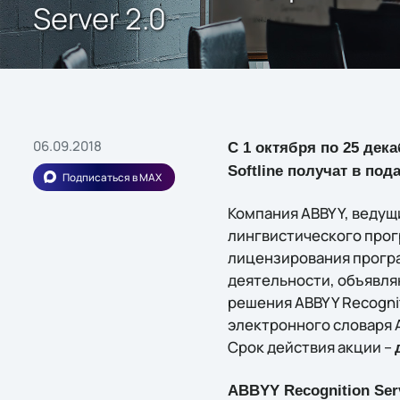
Server 2.0
06.09.2018
C 1 октября по 25 дека
Softline получат в по
Подписаться в MAX
Компания ABBYY, ведущ
лингвистического прогр
лицензирования програ
деятельности, объявля
решения ABBYY Recognit
электронного словаря A
Срок действия акции –
ABBYY Recognition Serv