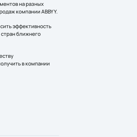
ментов на разных
продаж компании ABBYY.
ысить эффективность
 стран ближнего
еству
получить в компании