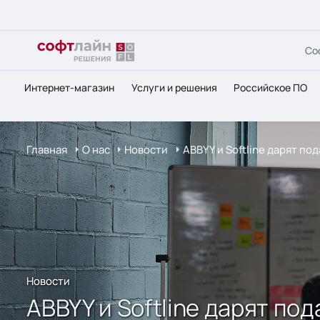
Со
Интернет-магазин
Услуги и решения
Российское ПО
Главная
О нас
Новости
ABBYY и Softline дарят по
Новости
ABBYY и Softline дарят по