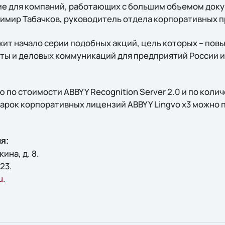
ие для компаний, работающих с большим объемом доку
адимир Табачков, руководитель отдела корпоративных 
ит начало серии подобных акций, цель которых – пов
оты и деловых коммуникаций для предприятий России и
по стоимости ABBYY Recognition Server 2.0 и по колич
арок корпоративных лицензий ABBYY Lingvo x3 можно 
я:
кина, д. 8.
23.
u
.