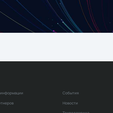
 информации
События
ртнеров
Новости
Техподдержка