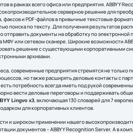
ов в рамках всего офиса или предприятия. ABBYY Recog
ысокопроизводительное серверное решение для преоб
, факсов и PDF-файлов в привычные текстовые форматы
тью поиска по тексту. Для получения результатов рас
о отправить документы на обработку по электронной п
а МФУ или сетевом сканере. Широкие возможности ABBY
ировать решение с существующими корпоративными си
ектронными архивами.
еса, современные предприятия стремятся не только п
оцессов, но также расширять деловые контакты с пар
, есть потребность всегда иметь под рукой современн
ворно вести деловые переговоры и поддерживать общ
, включающая 130 словарей для 7 европе
BYY Lingvo x3
одарком для корпоративных клиентов.
сти и широком применении нашего высокопроизводите
тации документов – ABBYY Recognition Server. А в комп