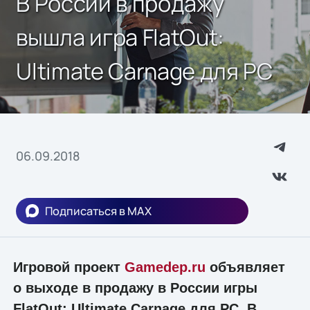
В России в продажу
вышла игра FlatOut:
Ultimate Carnage для PC
06.09.2018
Подписаться в MAX
Игровой проект
Gamedep.ru
объявляет
о выходе в продажу в России игры
FlatOut: Ultimate Carnage для PC. В