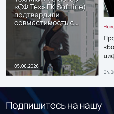
«СФ Тех» ГК Softline)
подтвердили
совместимость с
Нов
решением Sharx
Storage 2.x для
Про
хранения данных
«Бо
ци
пр
05.08.2026
04.0
без
ном
«1С
Подпишитесь на нашу