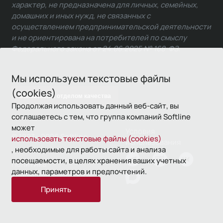
характер, не предназначена для личных, семейных,
домашних и иных нужд, не связанных с
осуществлением предпринимательской деятельности
и не ориентирована на потребителей по смыслу
Федерального закона от 24.06.2025 № 168-ФЗ.
Мы используем текстовые файлы
(cookies)
Связаться с отделом качества
Продолжая использовать данный веб-сайт, вы
соглашаетесь с тем, что группа компаний Softline
может
Условия
© 1993—2026 Softline
использовать текстовые файлы (cookies)
использования
, необходимые для работы сайта и анализа
посещаемости, в целях хранения ваших учетных
Политика
данных, параметров и предпочтений.
конфиденциальности
Принять
16+