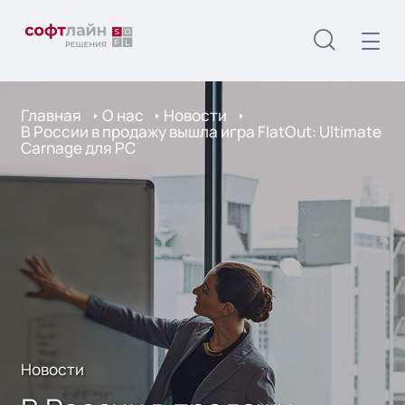
Главная
О нас
Новости
В России в продажу вышла игра FlatOut: Ultimate
Carnage для PC
Новости