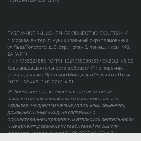
ПУБЛИЧНОЕ АКЦИОНЕРНОЕ ОБЩЕСТВО "СОФТЛАЙН"
г. Москва, вн.тер. г. муниципальный округ Хамовники,
ул Льва Толстого, д. 5, стр. 1, этаж 3, помещ. 1, ком. №2,
2А (А311)
ИНН: 7736227885 / ОГРН: 1027736009333 / ОКВЭД: 46.90
Коды видов деятельности в области IT по перечню,
утвержденному Приказом Минцифры России от 11 мая
2023 г. № 449: 2.01, 27.01, 4.01
Информация, представленная на сайте, носит
исключительно справочный и ознакомительный
характер, не предназначена для личных, семейных,
домашних и иных нужд, не связанных с
осуществлением предпринимательской деятельности
и не ориентирована на потребителей по смыслу
Федерального закона от 24.06.2025 № 168-ФЗ.