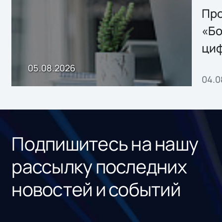
Storage 2.x для
Про
хранения данных
«Бо
ци
пр
05.08.2026
04.0
без
ном
«1С
Подпишитесь на нашу
рассылку последних
новостей и событий