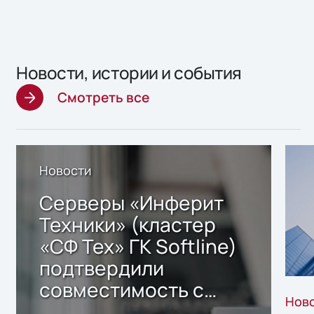
Новости, истории и события
Смотреть все
Новости
Серверы «Инферит
Техники» (кластер
«СФ Тех» ГК Softline)
подтвердили
совместимость с
Нов
решением Sharx