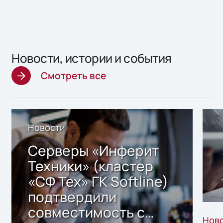
Новости, истории и события
Смотреть все
Новости
Серверы «Инферит
Техники» (кластер
«СФ Тех» ГК Softline)
подтвердили
совместимость с
Нов