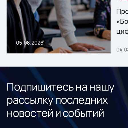
решением Sharx
Storage 2.x для
Про
хранения данных
«Бо
ци
пр
05.08.2026
04.0
без
ном
«1С
Подпишитесь на нашу
рассылку последних
новостей и событий